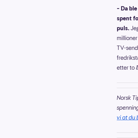
– Da ble
spent fo
puls.
Jeg
millione
TV-sendi
fredriks
etter to
Norsk Ti
spennin
vi at du 