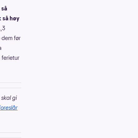
 så
k så høy
1,3
e dem før
a
ferietur
 skal gi
foreslår