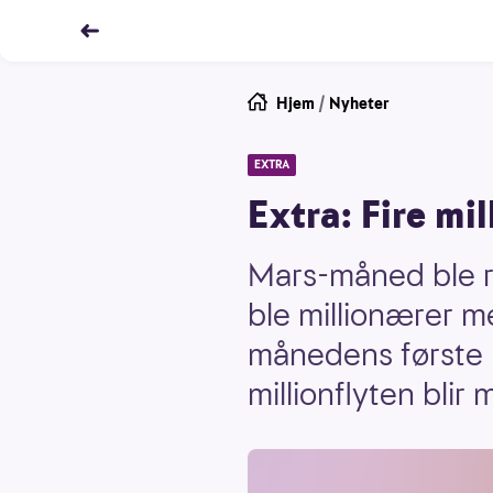
Hjem
/
Nyheter
EXTRA
Extra: Fire mil
Mars-måned ble ri
ble millionærer me
månedens første E
millionflyten blir