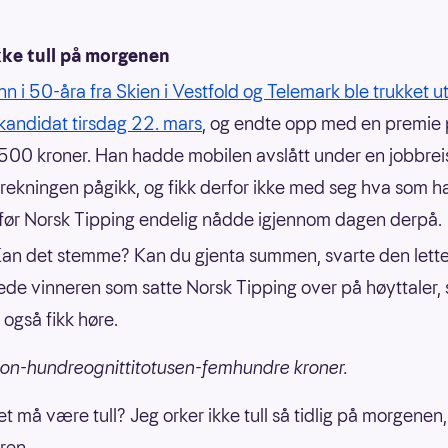
kke tull på morgenen
n i 50-åra fra Skien i Vestfold og Telemark ble trukket u
kandidat tirsdag 22. mars
, og endte opp med en premie
500 kroner. Han hadde mobilen avslått under en jobbrei
rekningen pågikk, og fikk derfor ikke med seg hva som 
før Norsk Tipping endelig nådde igjennom dagen derpå.
an det stemme? Kan du gjenta summen, svarte den lett
ede vinneren som satte Norsk Tipping over på høyttaler, s
 også fikk høre.
lion-hundreognittitotusen-femhundre kroner.
et må være tull? Jeg orker ikke tull så tidlig på morgenen
eren.