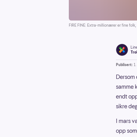
FIRE FINE: Extra-millionærer er fine folk, t
Lin
Tro
Publisert:
1.
Dersom d
samme kv
endt opp
sikre de
I mars v
opp som m