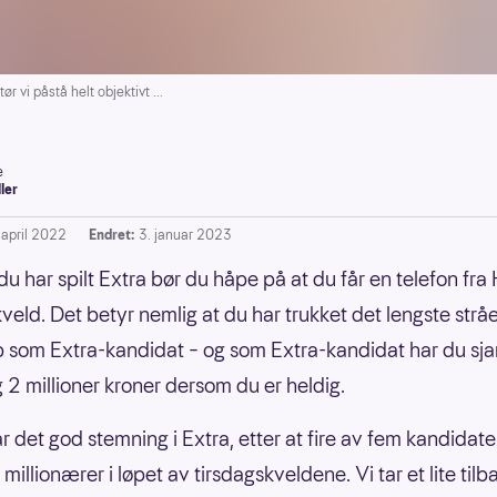
ør vi påstå helt objektivt ...
e
ller
 april 2022
Endret:
3. januar 2023
u har spilt Extra bør du håpe på at du får en telefon fr
eld. Det betyr nemlig at du har trukket det lengste strå
 som Extra-kandidat – og som Extra-kandidat har du sjan
g 2 millioner kroner dersom du er heldig.
ar det god stemning i Extra, etter at fire av fem kandidat
illionærer i løpet av tirsdagskveldene. Vi tar et lite tilb