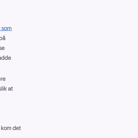
t som
 på
se
hadde
ere
lik at
, kom det