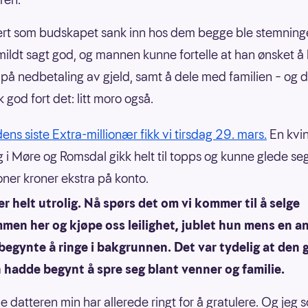
ert som budskapet sank inn hos dem begge ble stemninge
mildt sagt god, og mannen kunne fortelle at han ønsket å
på nedbetaling av gjeld, samt å dele med familien – og 
 god fort det: litt moro også.
ns siste Extra-millionær fikk vi tirsdag 29. mars.
En kvin
 i Møre og Romsdal gikk helt til topps og kunne glede se
ioner kroner ekstra på konto.
er helt utrolig. Nå spørs det om vi kommer til å selge
men her og kjøpe oss leilighet, jublet hun mens en a
begynte å ringe i bakgrunnen. Det var tydelig at den
hadde begynt å spre seg blant venner og familie.
e datteren min har allerede ringt for å gratulere. Og jeg 