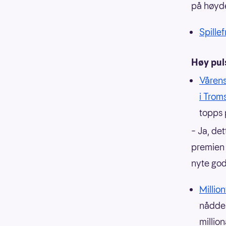
på høyd
Spillef
Høy pu
Vårens
i Trom
topps 
– Ja, det
premien 
nyte god
Millio
nådde 
millio