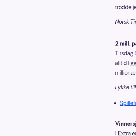
trodde je
Norsk Ti
2 mill. 
Tirsdag 
alltid li
millionær
Lykke til!
Spillef
Vinners
I Extra e