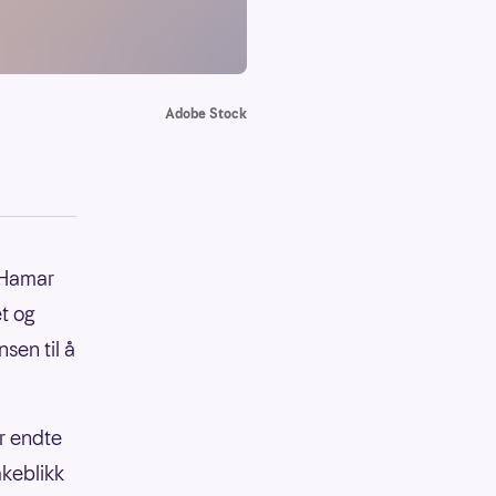
Adobe Stock
a Hamar
et og
sen til å
er endte
akeblikk