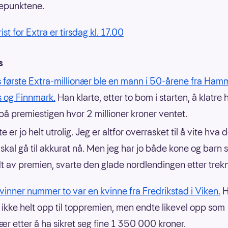
epunktene.
rist for Extra er tirsdag kl. 17.00
ls
 første Extra-millionær ble en mann i 50-årene fra Ham
s og Finnmark.
Han klarte, etter to bom i starten, å klatre he
på premiestigen hvor 2 millioner kroner ventet.
te er jo helt utrolig. Jeg er altfor overrasket til å vite hva
skal gå til akkurat nå. Men jeg har jo både kone og barn s
t av premien, svarte den glade nordlendingen etter trek
nvinner nummer to var en kvinne fra Fredrikstad i Viken.
H
ikke helt opp til toppremien, men endte likevel opp som
nær etter å ha sikret seg fine 1 350 000 kroner.