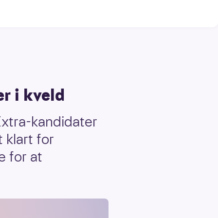
er i kveld
Extra-kandidater
 klart for
e for at