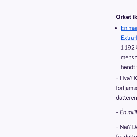
Orket i
En man
Extra-
1 192 
mens t
hendt 
– Hva? K
forfjams
datteren
– Én mil
– Nei? D
fra datt