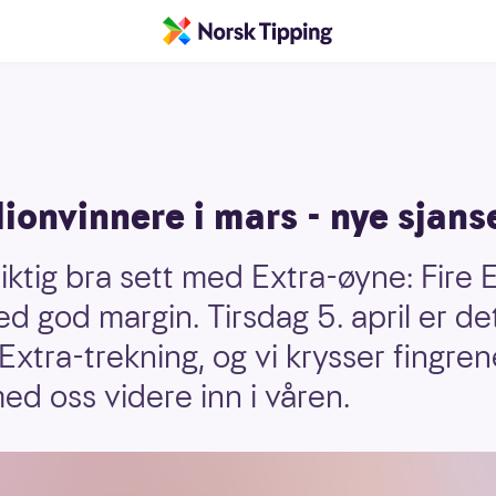
lionvinnere i mars - nye sjans
ktig bra sett med Extra-øyne: Fire 
d god margin. Tirsdag 5. april er det
xtra-trekning, og vi krysser fingren
 med oss videre inn i våren.