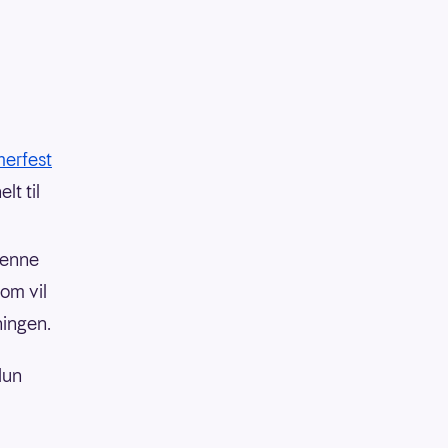
merfest
lt til
 denne
om vil
ningen.
un