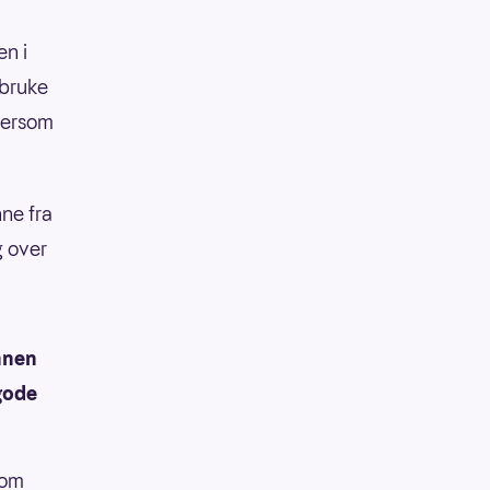
n i
 bruke
dersom
ne fra
g over
nnen
 gode
som