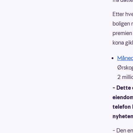
Etter hv
boligen 
premien 
kona gikk
Månede
Ørskog
2 mill
– Dette 
eiendom
telefon 
nyheten 
– Den en