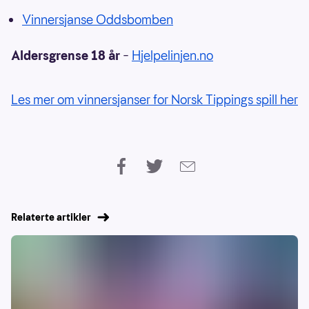
Vinnersjanse Oddsbomben
Aldersgrense 18 år
–
Hjelpelinjen.no
Les mer om vinnersjanser for Norsk Tippings spill her
Relaterte artikler