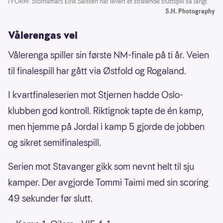
I FORM: Storhamars Eirik Salsten har levert et strålende sluttspill så langt.
S.H. Photography
Vålerengas vei
Vålerenga spiller sin første NM-finale på ti år. Veien
til finalespill har gått via Østfold og Rogaland.
I kvartfinaleserien mot Stjernen hadde Oslo-
klubben god kontroll. Riktignok tapte de én kamp,
men hjemme på Jordal i kamp 5 gjorde de jobben
og sikret semifinalespill.
Serien mot Stavanger gikk som nevnt helt til sju
kamper. Der avgjorde Tommi Taimi med sin scoring
49 sekunder før slutt.