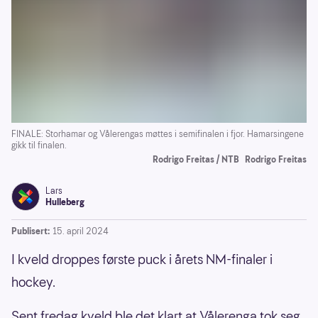
FINALE: Storhamar og Vålerengas møttes i semifinalen i fjor. Hamarsingene
gikk til finalen.
Rodrigo Freitas / NTB
Rodrigo Freitas
Lars
Hulleberg
Publisert:
15. april 2024
I kveld droppes første puck i årets NM-finaler i
hockey.
Sent fredag kveld ble det klart at Vålerenga tok seg