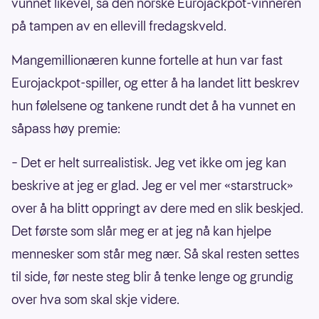
vunnet likevel, sa den norske Eurojackpot-vinneren
på tampen av en ellevill fredagskveld.
Mangemillionæren kunne fortelle at hun var fast
Eurojackpot-spiller, og etter å ha landet litt beskrev
hun følelsene og tankene rundt det å ha vunnet en
såpass høy premie:
– Det er helt surrealistisk. Jeg vet ikke om jeg kan
beskrive at jeg er glad. Jeg er vel mer «starstruck»
over å ha blitt oppringt av dere med en slik beskjed.
Det første som slår meg er at jeg nå kan hjelpe
mennesker som står meg nær. Så skal resten settes
til side, før neste steg blir å tenke lenge og grundig
over hva som skal skje videre.