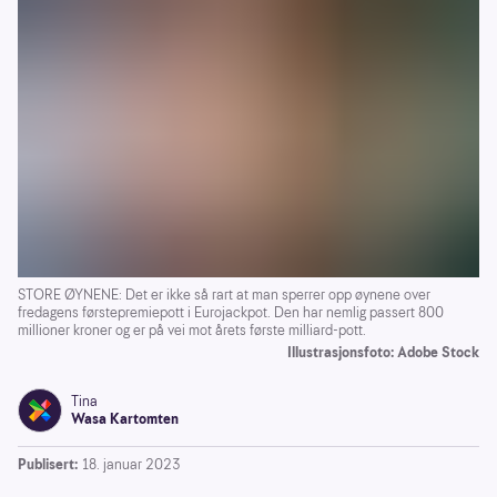
STORE ØYNENE: Det er ikke så rart at man sperrer opp øynene over
fredagens førstepremiepott i Eurojackpot. Den har nemlig passert 800
millioner kroner og er på vei mot årets første milliard-pott.
Illustrasjonsfoto: Adobe Stock
Tina
Wasa Kartomten
Publisert:
18. januar 2023