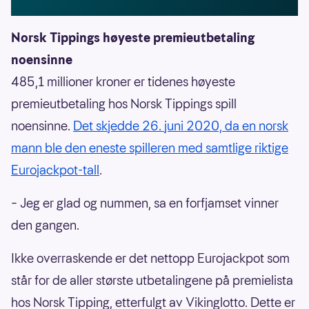
Norsk Tippings høyeste premieutbetaling
noensinne
485,1 millioner kroner er tidenes høyeste
premieutbetaling hos Norsk Tippings spill
noensinne.
Det skjedde 26. juni 2020, da en norsk
mann ble den eneste spilleren med samtlige riktige
Eurojackpot-tall
.
– Jeg er glad og nummen, sa en forfjamset vinner
den gangen.
Ikke overraskende er det nettopp Eurojackpot som
står for de aller største utbetalingene på premielista
hos Norsk Tipping, etterfulgt av Vikinglotto. Dette er