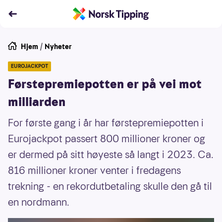
Hjem
/
Nyheter
EUROJACKPOT
Førstepremiepotten er på vei mot
milliarden
For første gang i år har førstepremiepotten i
Eurojackpot passert 800 millioner kroner og
er dermed på sitt høyeste så langt i 2023. Ca.
816 millioner kroner venter i fredagens
trekning - en rekordutbetaling skulle den gå til
en nordmann.