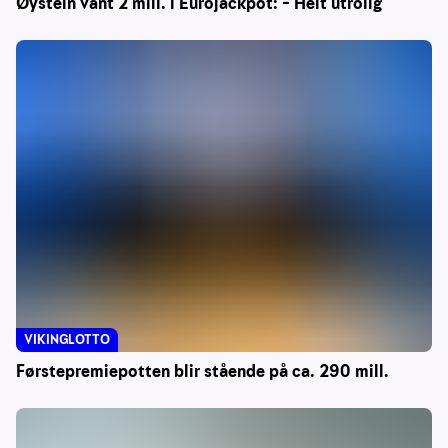
Øystein vant 2 mill. i Eurojackpot: – Helt utrolig
VIKINGLOTTO
Førstepremiepotten blir stående på ca. 290 mill.