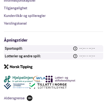
Informasjonskapsler
Tilgjengelighet
Kundevilkår og spilleregler
Varslingskanal
Åpningstider
Sportsspill:
--:-- - --:--
Lotterier og andre spill:
--:-- - --:--
Andre lenker
Aldersgrense
18 år