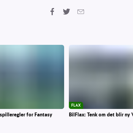
FLAX
BilFlax: Tenk om det blir ny
 spilleregler for Fantasy