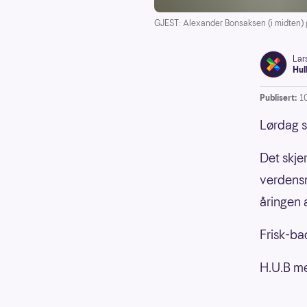
GJEST: Alexander Bonsaksen (i midten) g
Lar
Hul
Publisert:
1
Lørdag s
Det skje
verdensm
åringen 
Frisk-ba
H.U.B m