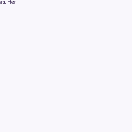
rs. Hør