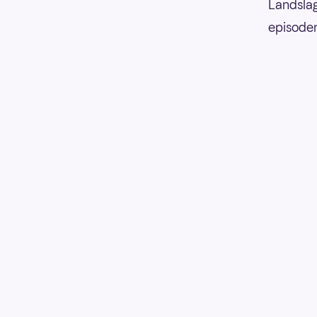
Landslag
episoden