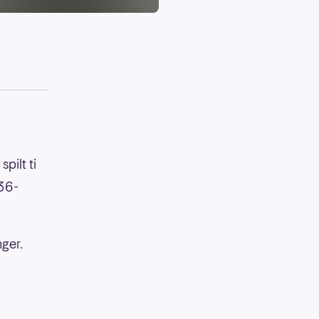
pilt ti
 36-
ger.