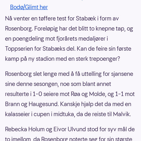
Bodø/Glimt her
Nå venter en tøffere test for Stabæk i form av
Rosenborg. Foreløpig har det blitt to knepne tap, og
en poengdeling mot fjorårets medaljører i
Toppserien for Stabæks del. Kan de feire sin første
kamp på ny stadion med en sterk trepoenger?
Rosenborg slet lenge med å få uttelling for sjansene
sine denne sesongen, noe som blant annet
resulterte i 1–0 seiere mot Røa og Molde, og 1–1 mot
Brann og Haugesund. Kanskje hjalp det da med en
kalasseier i cupen i midtuka, da de reiste til Malvik.
Rebecka Holum og Eivor Ulvund stod for syv mål de
to imellom, da Rosenborg noterte seg for sin største