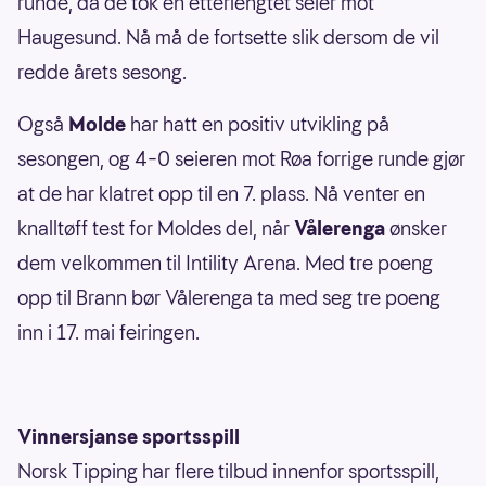
runde, da de tok en etterlengtet seier mot
Haugesund. Nå må de fortsette slik dersom de vil
redde årets sesong.
Også
Molde
har hatt en positiv utvikling på
sesongen, og 4–0 seieren mot Røa forrige runde gjør
at de har klatret opp til en 7. plass. Nå venter en
knalltøff test for Moldes del, når
Vålerenga
ønsker
dem velkommen til Intility Arena. Med tre poeng
opp til Brann bør Vålerenga ta med seg tre poeng
inn i 17. mai feiringen.
Vinnersjanse sportsspill
Norsk Tipping har flere tilbud innenfor sportsspill,