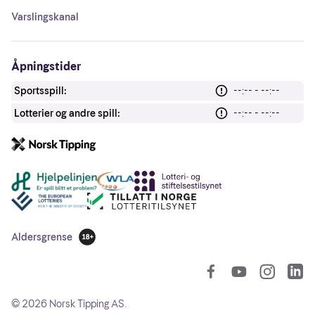
Varslingskanal
Åpningstider
Sportsspill:
--:-- - --:--
Lotterier og andre spill:
--:-- - --:--
Andre lenker
Aldersgrense
18 år
So
©
2026
Norsk Tipping AS.