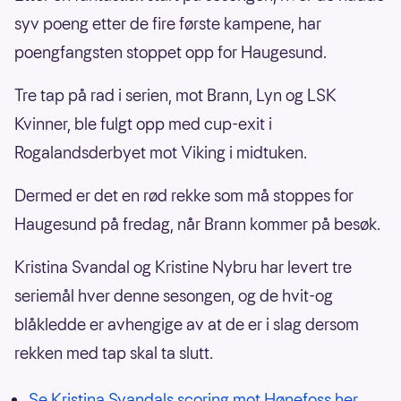
syv poeng etter de fire første kampene, har
poengfangsten stoppet opp for Haugesund.
Tre tap på rad i serien, mot Brann, Lyn og LSK
Kvinner, ble fulgt opp med cup-exit i
Rogalandsderbyet mot Viking i midtuken.
Dermed er det en rød rekke som må stoppes for
Haugesund på fredag, når Brann kommer på besøk.
Kristina Svandal og Kristine Nybru har levert tre
seriemål hver denne sesongen, og de hvit-og
blåkledde er avhengige av at de er i slag dersom
rekken med tap skal ta slutt.
Se Kristina Svandals scoring mot Hønefoss her