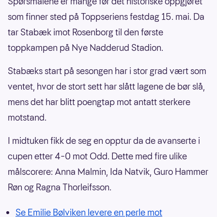
Spørsmålene er mange før det historiske oppgjøret
som finner sted på Toppseriens festdag 15. mai. Da
tar Stabæk imot Rosenborg til den første
toppkampen på Nye Nadderud Stadion.
Stabæks start på sesongen har i stor grad vært som
ventet, hvor de stort sett har slått lagene de bør slå,
mens det har blitt poengtap mot antatt sterkere
motstand.
I midtuken fikk de seg en opptur da de avanserte i
cupen etter 4–0 mot Odd. Dette med fire ulike
målscorere: Anna Malmin, Ida Natvik, Guro Hammer
Røn og Ragna Thorleifsson.
Se Emilie Bølviken levere en perle mot