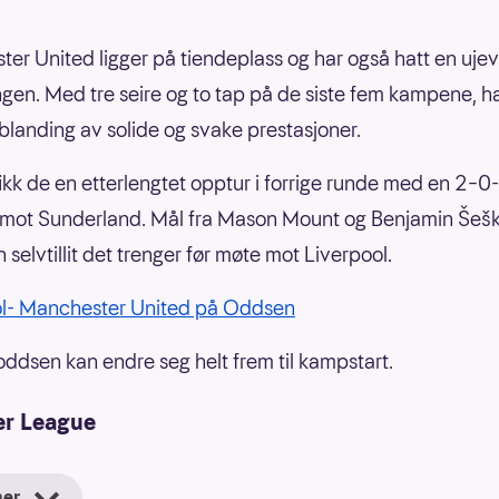
er United ligger på tiendeplass og har også hatt en ujev
gen. Med tre seire og to tap på de siste fem kampene, h
blanding av solide og svake prestasjoner.
fikk de en etterlengtet opptur i forrige runde med en 2–0-
mot Sunderland. Mål fra Mason Mount og Benjamin Šešk
 selvtillit det trenger før møte mot Liverpool.
ol- Manchester United på Oddsen
oddsen kan endre seg helt frem til kampstart.
er League
mer