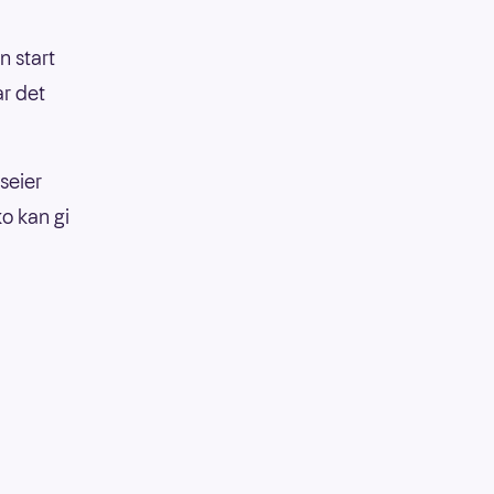
n start
ar det
seier
o kan gi