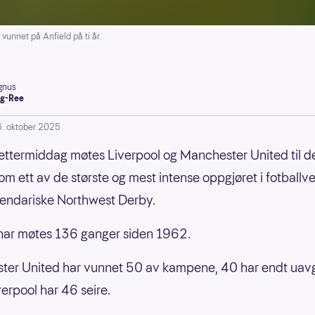
unnet på Anfield på ti år.
gnus
g-Ree
6. oktober 2025
ttermiddag møtes Liverpool og Manchester United til d
om ett av de største og mest intense oppgjøret i fotball
gendariske Northwest Derby.
har møtes 136 ganger siden 1962.
er United har vunnet 50 av kampene, 40 har endt uavg
erpool har 46 seire.