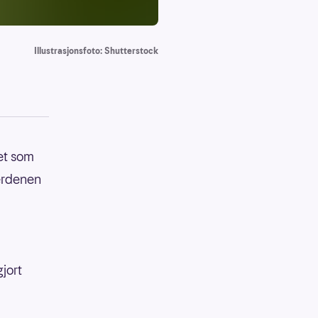
Illustrasjonsfoto: Shutterstock
et som
verdenen
jort