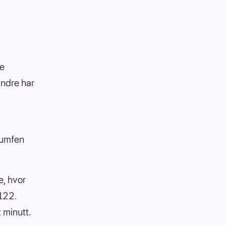
ke
andre har
iumfen
e, hvor
 122.
 minutt.