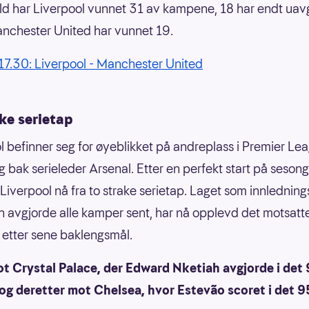
ld har Liverpool vunnet 31 av kampene, 18 har endt uavg
nchester United har vunnet 19.
7.30: Liverpool - Manchester United
ke serietap
l befinner seg for øyeblikket på andreplass i Premier Le
g bak serieleder Arsenal. Etter en perfekt start på sesong
iverpool nå fra to strake serietap. Laget som innledning
 avgjorde alle kamper sent, har nå opplevd det motsatte
p etter sene baklengsmål.
t Crystal Palace, der Edward Nketiah avgjorde i det 
og deretter mot Chelsea, hvor Estevão scoret i det 9