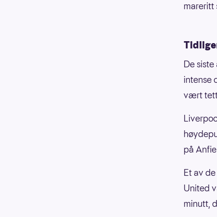
mareritt 
Tidlige
De siste
intense 
vært tett
Liverpool
høydepun
på Anfie
Et av de
United v
minutt, 