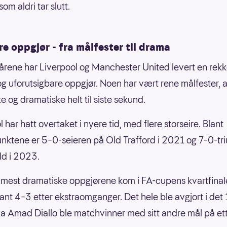
som aldri tar slutt.
re oppgjør - fra målfester til drama
 årene har Liverpool og Manchester United levert en rek
og uforutsigbare oppgjør. Noen har vært rene målfester, 
e og dramatiske helt til siste sekund.
 har hatt overtaket i nyere tid, med flere storseire. Blant
ktene er 5–0-seieren på Old Trafford i 2021 og 7–0-tr
ld i 2023.
 mest dramatiske oppgjørene kom i FA-cupens kvartfinal
ant 4–3 etter ekstraomganger. Det hele ble avgjort i det
da Amad Diallo ble matchvinner med sitt andre mål på ett