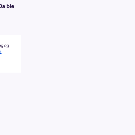
Da ble
ng og
e