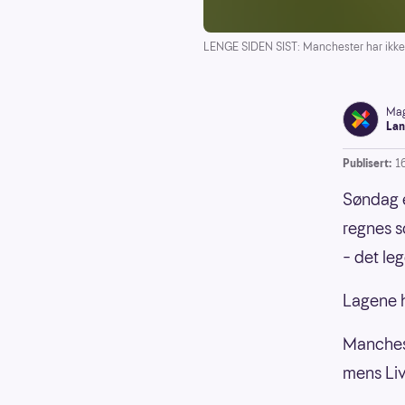
LENGE SIDEN SIST: Manchester har ikke v
Ma
Lan
Publisert:
1
Søndag e
regnes s
– det le
Lagene 
Manchest
mens Liv