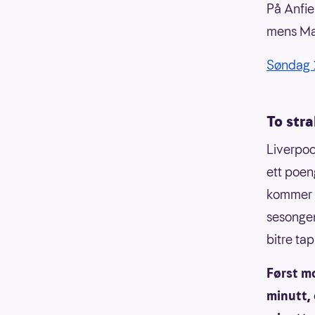
På Anfie
mens Ma
Søndag 1
To stra
Liverpoo
ett poen
kommer L
sesongen
bitre ta
Først mo
minutt, 