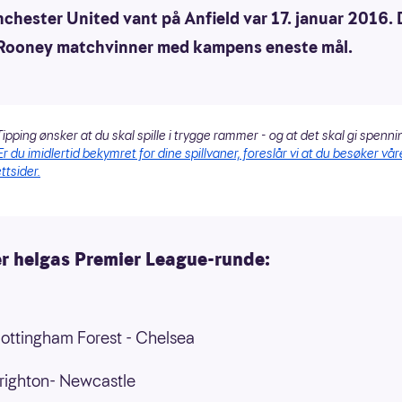
chester United vant på Anfield var 17. januar 2016. 
ooney matchvinner med kampens eneste mål.
ipping ønsker at du skal spille i trygge rammer - og at det skal gi spenni
Er du imidlertid bekymret for dine spillvaner, foreslår vi at du besøker vår
ttsider.
er helgas Premier League-runde:
ottingham Forest - Chelsea
righton- Newcastle