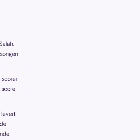
Salah.
esongen
 scorer
å score
 levert
åde
ende