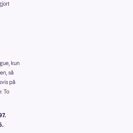
jort
ague, kun
en, så
svis på
: To
97.
5.