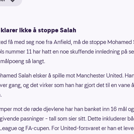
klarer ikke å stoppe Salah
ted få med seg noe fra Anfield, må de stoppe Mohamed 
ls nummer 11 har hatt en noe skuffende innledning på s
 målpoeng så langt.
amed Salah elsker å spille mot Manchester United. Han
ver gang, og det virker som han har gjort det til en vane 
.
mper mot de røde djevlene har han banket inn 16 mål og
givende pasninger – tall som sier sitt. Dette inkluderer b
League og FA-cupen. For United-forsvaret er han et lev