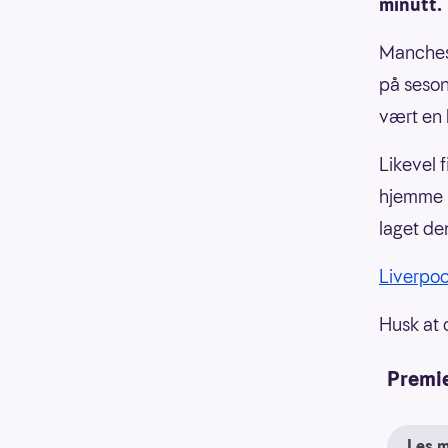
minutt.
Manchest
på seson
vært en 
Likevel 
hjemme 
laget den
Liverpo
Husk at 
Premi
Les 