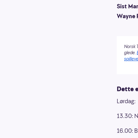
Sist Man
Wayne R
Norsk T
glede.
spilleve
Dette 
Lørdag:
13.30: N
16.00: B