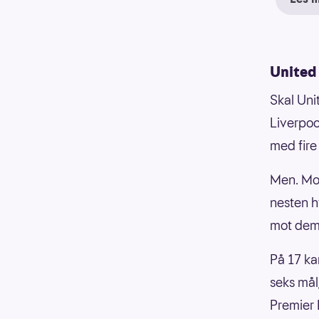
United 
Skal Uni
Liverpoo
med fire
Men. Moh
nesten h
mot dem
På 17 ka
seks mål
Premier 