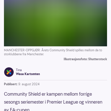
MANCHESTER-OPPGJØR: Årets Community Shield spilles mellom de to
storklubbene fra Manchester.
Illustrasjonsfoto: Shutterstock
Tina
Wasa Kartomten
Publisert:
9. august 2024
Community Shield er kampen mellom forrige
sesongs seriemester i Premier League og vinneren
av FA-cupen.