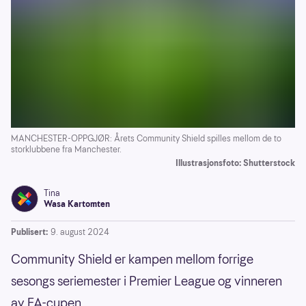
MANCHESTER-OPPGJØR: Årets Community Shield spilles mellom de to
storklubbene fra Manchester.
Illustrasjonsfoto: Shutterstock
Tina
Wasa Kartomten
Publisert:
9. august 2024
Community Shield er kampen mellom forrige
sesongs seriemester i Premier League og vinneren
av FA-cupen.