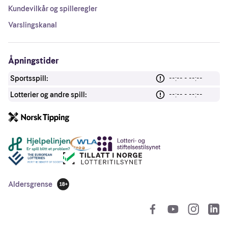
Kundevilkår og spilleregler
Varslingskanal
Åpningstider
Sportsspill:
--:-- - --:--
Lotterier og andre spill:
--:-- - --:--
Andre lenker
Aldersgrense
18 år
So