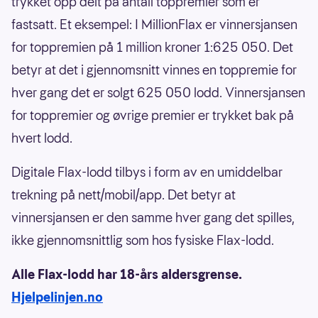
trykket opp delt på antall toppremier som er
fastsatt. Et eksempel: I MillionFlax er vinnersjansen
for toppremien på 1 million kroner 1:625 050. Det
betyr at det i gjennomsnitt vinnes en toppremie for
hver gang det er solgt 625 050 lodd. Vinnersjansen
for toppremier og øvrige premier er trykket bak på
hvert lodd.
Digitale Flax-lodd tilbys i form av en umiddelbar
trekning på nett/mobil/app. Det betyr at
vinnersjansen er den samme hver gang det spilles,
ikke gjennomsnittlig som hos fysiske Flax-lodd.
Alle Flax-lodd har 18-års aldersgrense.
Hjelpelinjen.no