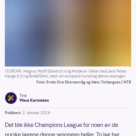
I EUROPA: Magnus Wolff Eikrem (t.v) og Molde er i likhet med Jens Petter
Hauge (t.h) og Bodø/Glimt, med i en europeisk turnering denne sesongen.
Foto: Svein Ove Ekornesvåg og Mats Torbergsen / NTB
Tina
Wasa Kartomten
Publisert:
2. oktober 2024
Det ble ikke Champions League for noen av de
norske lagene denne sesongen heller. To lag har