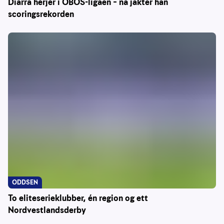
Diarra herjer i OBOS-ligaen – nå jakter han
scoringsrekorden
ODDSEN
To eliteserieklubber, én region og ett
Nordvestlandsderby