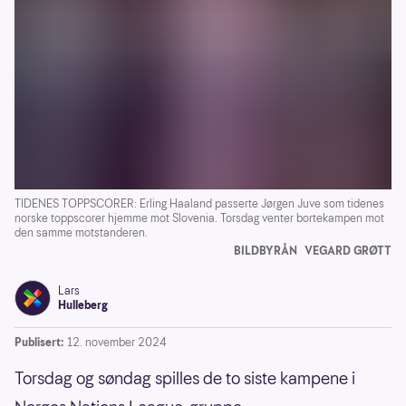
TIDENES TOPPSCORER: Erling Haaland passerte Jørgen Juve som tidenes
norske toppscorer hjemme mot Slovenia. Torsdag venter bortekampen mot
den samme motstanderen.
BILDBYRÅN
VEGARD GRØTT
Lars
Hulleberg
Publisert:
12. november 2024
Torsdag og søndag spilles de to siste kampene i