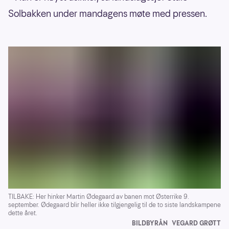
Solbakken under mandagens møte med pressen.
TILBAKE: Her hinker Martin Ødegaard av banen mot Østerrike 9.
september. Ødegaard blir heller ikke tilgjengelig til de to siste landskampene
dette året.
BILDBYRÅN
VEGARD GRØTT