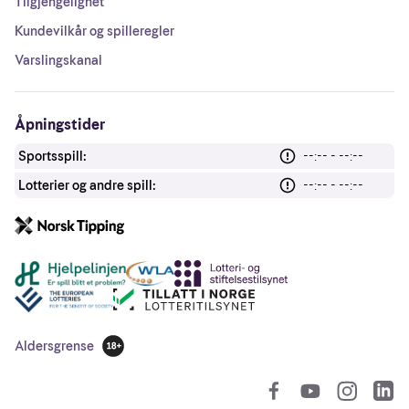
Tilgjengelighet
Kundevilkår og spilleregler
Varslingskanal
Åpningstider
Sportsspill:
--:-- - --:--
Lotterier og andre spill:
--:-- - --:--
Andre lenker
Aldersgrense
18 år