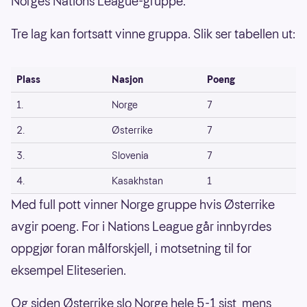
Norges Nations League-gruppe.
Tre lag kan fortsatt vinne gruppa. Slik ser tabellen ut:
Plass
Nasjon
Poeng
1.
Norge
7
2.
Østerrike
7
3.
Slovenia
7
4.
Kasakhstan
1
Med full pott vinner Norge gruppe hvis Østerrike
avgir poeng. For i Nations League går innbyrdes
oppgjør foran målforskjell, i motsetning til for
eksempel Eliteserien.
Og siden Østerrike slo Norge hele 5-1 sist, mens