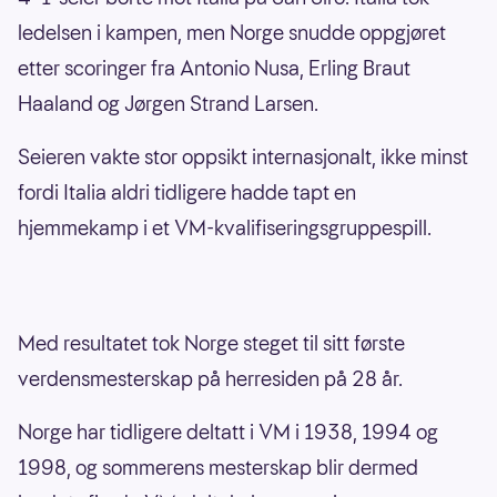
Fredrik Aursnes (Benfica)
ledelsen i kampen, men Norge snudde oppgjøret
Kristian Thorstvedt (Sassuolo)
etter scoringer fra Antonio Nusa, Erling Braut
Morten Thorsby (Cremonese)
Haaland og Jørgen Strand Larsen.
Thelo Aasgaard (Rangers)
Seieren vakte stor oppsikt internasjonalt, ikke minst
Oscar Bobb (Fullham)
fordi Italia aldri tidligere hadde tapt en
Angrep:
hjemmekamp i et VM-kvalifiseringsgruppespill.
Andreas Schjelderup (Benfica)
Antonio Nusa (RB Leipzig)
Med resultatet tok Norge steget til sitt første
Jens Petter Hauge (Bodø/Glimt)
verdensmesterskap på herresiden på 28 år.
Erling Braut Haaland (Manchester City)
Norge har tidligere deltatt i VM i 1938, 1994 og
Alexander Sørloth (Atlético Madrid)
1998, og sommerens mesterskap blir dermed