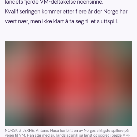
Jørgen Strand Larsen (Crystal Palace)
landets fjerde VM-deltakelse noensinne.
Kvalifiseringen kommer etter flere år der Norge har
vært nær, men ikke klart å ta seg til et sluttspill.
NORSK STJERNE: Antonio Nusa har blitt en av Norges viktigste spillere på
veien til VM. Han står med sju landslagsmål så langt og scoret i begge VM-