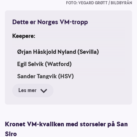
FOTO: VEGARD GRØTT / BILDBYRÅN
Dette er Norges VM-tropp
Keepere:
Ørjan Håskjold Nyland (Sevilla)
Egil Selvik (Watford)
Sander Tangvik (HSV)
Forsvar:
Les mer
Kristoffer Vassbakk Köpp Ajer
(Brentford)
Kronet VM-kvaliken med storseier på San
Torbjørn Heggem (Bologna)
Siro