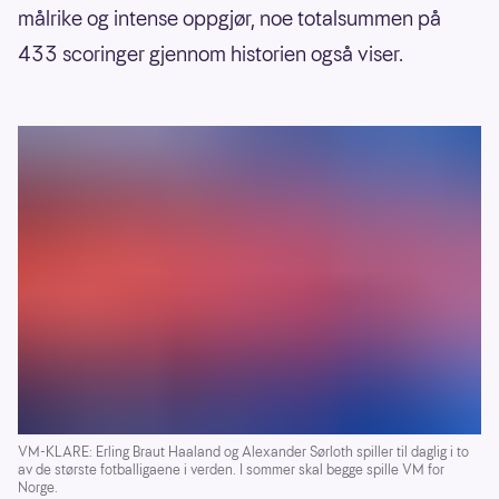
målrike og intense oppgjør, noe totalsummen på
433 scoringer gjennom historien også viser.
VM-KLARE: Erling Braut Haaland og Alexander Sørloth spiller til daglig i to
av de største fotballigaene i verden. I sommer skal begge spille VM for
Norge.