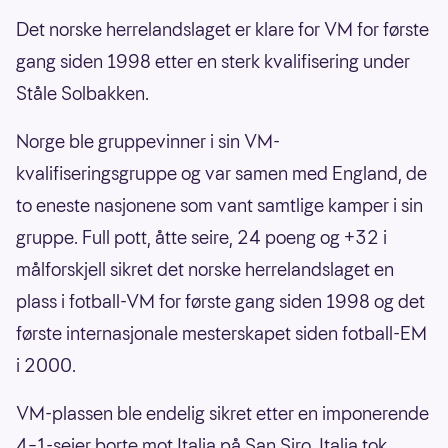
Leo Skiri Østigård (Genoa)
Det norske herrelandslaget er klare for VM for første
Sondre Langås (Derby)
gang siden 1998 etter en sterk kvalifisering under
Henrik Falchener (Viking)
Ståle Solbakken.
Julian Ryerson (Borussia Dortmund)
Norge ble gruppevinner i sin VM-
Marcus Holmgren Pedersen (Torino)
kvalifiseringsgruppe og var samen med England, de
David Møller Wolfe (Wolverhampton)
to eneste nasjonene som vant samtlige kamper i sin
gruppe. Full pott, åtte seire, 24 poeng og +32 i
Fredrik André Bjørkan (Bodø/Glimt)
målforskjell sikret det norske herrelandslaget en
Midtbane:
plass i fotball-VM for første gang siden 1998 og det
Martin Ødegaard (Arsenal)
første internasjonale mesterskapet siden fotball-EM
i 2000.
Sander Berge (Fulham)
Patrick Berg (Bodø/Glimt)
VM-plassen ble endelig sikret etter en imponerende
4–1-seier borte mot Italia på San Siro. Italia tok