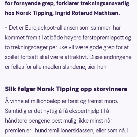
for fornyende grep, forklarer trekningsansvarlig
hos Norsk Tipping, Ingrid Roterud Mathisen.
– Det er Eurojackpot-alliansen som sammen har
kommet frem til at både høyere førstepremiepott og
to trekningsdager per uke vil være gode grep for at
spillet fortsatt skal være attraktivt. Disse endringene
er felles for alle medlemslandene, sier hun.
Slik følger Norsk Tipping opp storvinnere
Å vinne et millionbeløp er først og fremst moro.
Samtidig er det nyttig å få eksperthjelp til å
håndtere pengene best mulig, ikke minst når
premien er i hundremillionersklassen, eller som nå: i