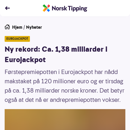
Hjem
/
Nyheter
EUROJACKPOT
Ny rekord: Ca. 1,38 milliarder i
Eurojackpot
Førstepremiepotten i Eurojackpot har nådd
makstaket på 120 millioner euro og er tirsdag
på ca. 1,38 milliarder norske kroner. Det betyr
også at det nå er andrepremiepotten vokser.