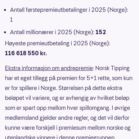
Antall førstepremieutbetalinger i 2025 (Norge):
1
Antall millionærer i 2025 (Norge):
152
Høyeste premieutbetaling i 2025 (Norge):
116 618 550 kr.
Ekstra informasjon om andrepremie
: Norsk Tipping
har et eget tillegg på premien for 5+1 rette, som kun
er for spillere i Norge. Størrelsen på dette ekstra
beløpet vil variere, og er avhengig av hvilket beløp
som er spart opp mellom hver spillomgang. I øvrige
medlemsland gjelder andre regler, og det vil derfor
kunne være forskjell i premiesum mellom norske og
utenlandske vinnere i denne premiegruppen.