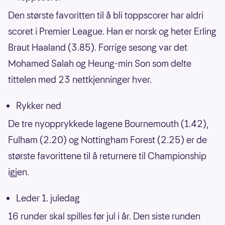
Den største favoritten til å bli toppscorer har aldri
scoret i Premier League. Han er norsk og heter Erling
Braut Haaland (3.85). Forrige sesong var det
Mohamed Salah og Heung-min Son som delte
tittelen med 23 nettkjenninger hver.
Rykker ned
De tre nyopprykkede lagene Bournemouth (1.42),
Fulham (2.20) og Nottingham Forest (2.25) er de
største favorittene til å returnere til Championship
igjen.
Leder 1. juledag
16 runder skal spilles før jul i år. Den siste runden