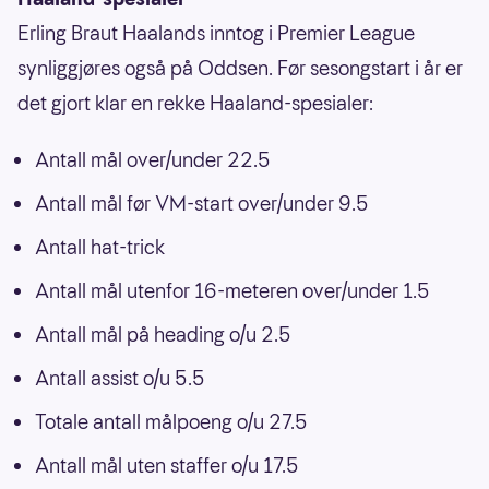
Erling Braut Haalands inntog i Premier League
synliggjøres også på Oddsen. Før sesongstart i år er
det gjort klar en rekke Haaland-spesialer:
Antall mål over/under 22.5
Antall mål før VM-start over/under 9.5
Antall hat-trick
Antall mål utenfor 16-meteren over/under 1.5
Antall mål på heading o/u 2.5
Antall assist o/u 5.5
Totale antall målpoeng o/u 27.5
Antall mål uten staffer o/u 17.5