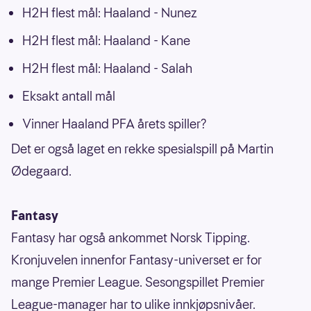
H2H flest mål: Haaland - Nunez
H2H flest mål: Haaland - Kane
H2H flest mål: Haaland - Salah
Eksakt antall mål
Vinner Haaland PFA årets spiller?
Det er også laget en rekke spesialspill på Martin
Ødegaard.
Fantasy
Fantasy har også ankommet Norsk Tipping.
Kronjuvelen innenfor Fantasy-universet er for
mange Premier League. Sesongspillet Premier
League-manager har to ulike innkjøpsnivåer.