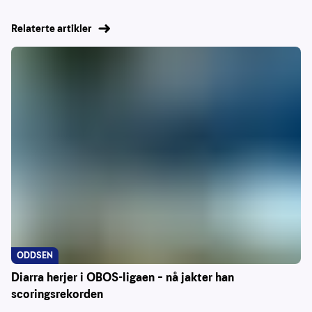
Relaterte artikler
ODDSEN
Diarra herjer i OBOS-ligaen – nå jakter han
scoringsrekorden