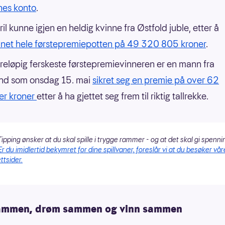
nnes konto
.
il kunne igjen en heldig kvinne fra Østfold juble, etter å
net hele førstepremiepotten på 49 320 805 kroner
.
reløpig ferskeste førstepremievinneren er en mann fra
nd som onsdag 15. mai
sikret seg en premie på over 62
ner kroner
etter å ha gjettet seg frem til riktig tallrekke.
ipping ønsker at du skal spille i trygge rammer - og at det skal gi spenni
Er du imidlertid bekymret for dine spillvaner, foreslår vi at du besøker vår
ttsider.
sammen, drøm sammen og vinn sammen