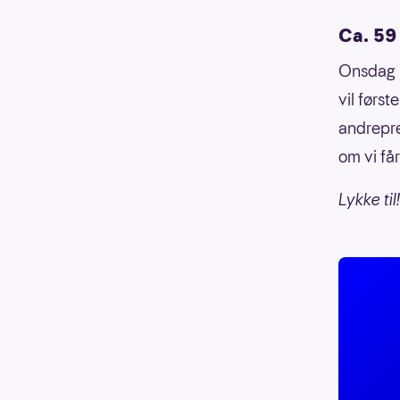
Ca. 59 
Onsdag 5
vil førs
andrepr
om vi få
Lykke til!