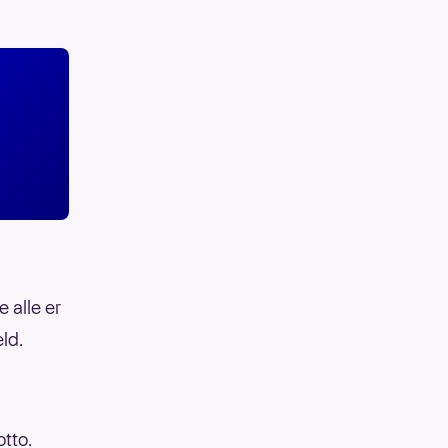
e alle er
ld.
otto.