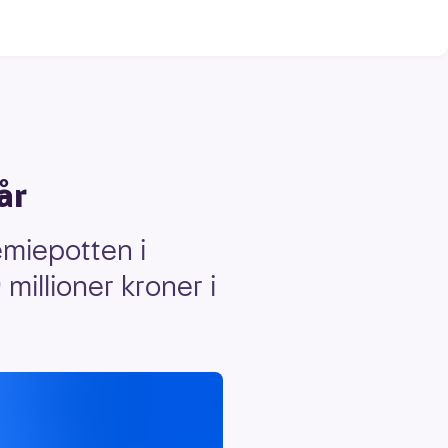
år
emiepotten i
millioner kroner i