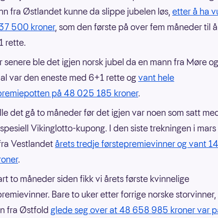
n fra Østlandet kunne da slippe jubelen løs,
etter å ha 
37 500 kroner
, som den første på over fem måneder til å
 rette.
r senere ble det igjen norsk jubel da en mann fra Møre o
l var den eneste med 6+1 rette og
vant hele
premiepotten på 48 025 185 kroner
.
lle det gå to måneder før det igjen var noen som satt me
 spesiell Vikinglotto-kupong. I den siste trekningen i mars
ra Vestlandet
årets tredje førstepremievinner og vant 
roner
.
art to måneder siden fikk vi årets første kvinnelige
premievinner. Bare to uker etter forrige norske storvinner
n fra Østfold
glede seg over at 48 658 985 kroner var p