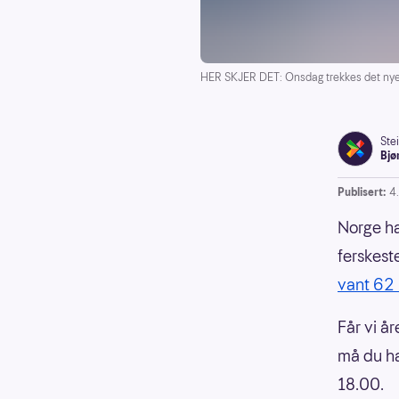
HER SKJER DET: Onsdag trekkes det nye 
Ste
Bjø
Publisert:
4
Norge har
ferskest
vant 62 
Får vi å
må du ha
18.00.