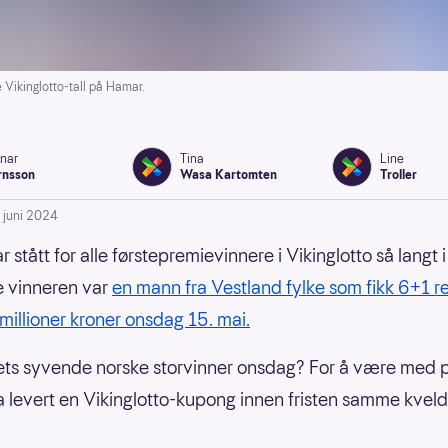
Vikinglotto-tall på Hamar.
inar
Tina
Line
rnsson
Wasa Kartomten
Troller
. juni 2024
 stått for alle førstepremievinnere i Vikinglotto så langt i
e vinneren var
en mann fra Vestland fylke som fikk 6+1 re
millioner kroner onsdag 15. mai.
rets syvende norske storvinner onsdag? For å være med
 levert en Vikinglotto-kupong innen fristen samme kveld 