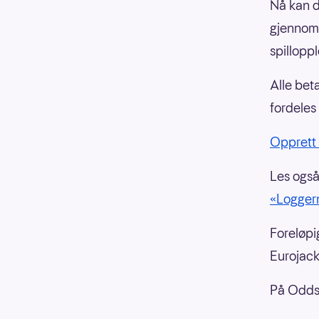
Nå kan d
gjennom 
spillopp
Alle bet
fordeles 
Opprett s
Les ogs
«Logger
Foreløpig
Eurojack
På Oddse