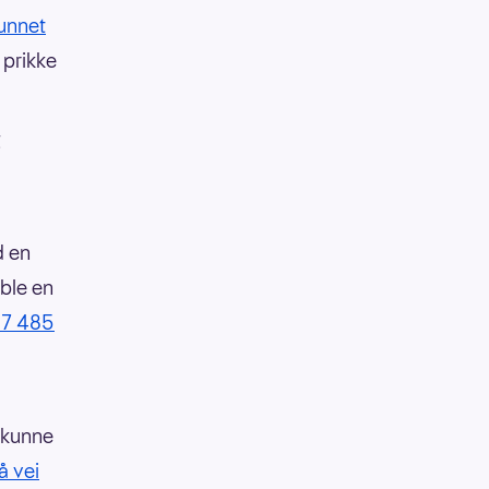
vunnet
 prikke
g
d en
 ble en
147 485
, kunne
å vei