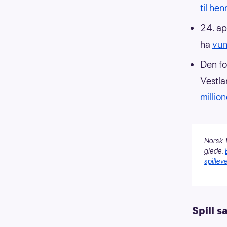
til he
24. apr
ha
vun
Den fo
Vestla
millio
Norsk T
glede.
spilleve
Spill 