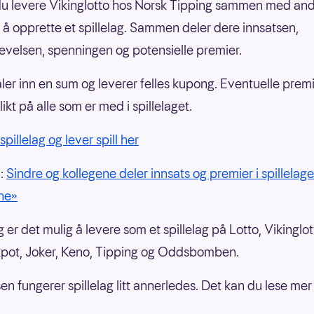
u levere Vikinglotto hos Norsk Tipping sammen med an
å opprette et spillelag. Sammen deler dere innsatsen,
levelsen, spenningen og potensielle premier.
aler inn en sum og leverer felles kupong. Eventuelle prem
likt på alle som er med i spillelaget.
pillelag og lever spill her
å:
Sindre og kollegene deler innsats og premier i spillelage
ne»
 er det mulig å levere som et spillelag på Lotto, Vikinglot
pot, Joker, Keno, Tipping og Oddsbomben.
n fungerer spillelag litt annerledes. Det kan du lese me