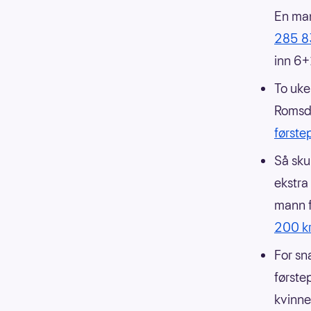
En man
285 8
inn 6+1
To uke
Romsda
første
Så sku
ekstra
mann f
200 k
For sn
første
kvinne