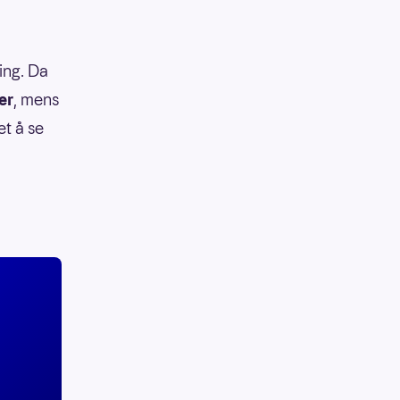
ing. Da
er
, mens
et å se