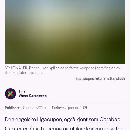
SEMIFINALER: Denne uken spilles de to første kampene i semifinalen av
den engelske Ligacupen.
Illustrasjonsfoto: Shutterstock
Tina
Wasa Kartomten
Publisert:
6. januar 2025
Endret:
7. januar 2025
Den engelske Ligacupen, også kjent som Carabao
Cup, er en årlig turnering og utslagskonkurranse for