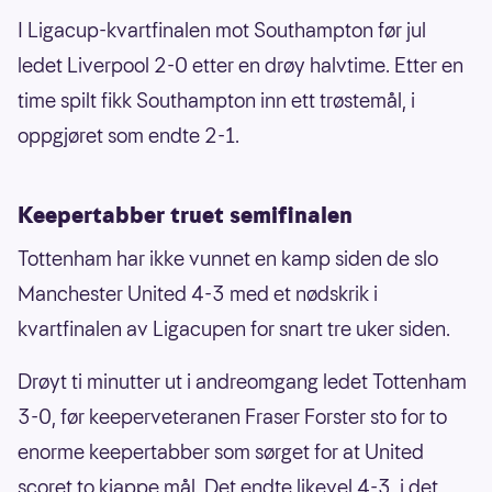
I Ligacup-kvartfinalen mot Southampton før jul
ledet Liverpool 2-0 etter en drøy halvtime. Etter en
time spilt fikk Southampton inn ett trøstemål, i
oppgjøret som endte 2-1.
Keepertabber truet semifinalen
Tottenham har ikke vunnet en kamp siden de slo
Manchester United 4-3 med et nødskrik i
kvartfinalen av Ligacupen for snart tre uker siden.
Drøyt ti minutter ut i andreomgang ledet Tottenham
3-0, før keeperveteranen Fraser Forster sto for to
enorme keepertabber som sørget for at United
scoret to kjappe mål. Det endte likevel 4-3, i det