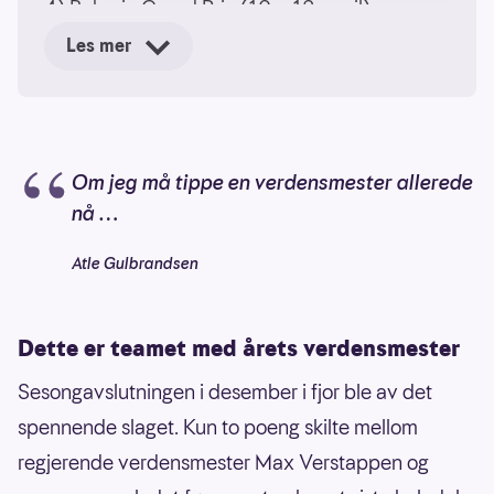
4) Bahrain Grand Prix (10. - 12. april)
Les mer
5) Saudi-Arabia Grand Prix (17. - 19. april)
6) Miami Grand Prix (1. - 3. mai)
7) Canada Grand Prix (22. - 24. mai)
Om jeg må tippe en verdensmester allerede
nå …
8) Monaco Grand Prix (5. - 7. juni)
Atle Gulbrandsen
9) Barcelona-Catalunya Grand Prix (12. - 14.
juni)
Dette er teamet med årets verdensmester
10) Østerrike Grand Prix (26. - 28. juni)
Sesongavslutningen i desember i fjor ble av det
11) Storbritannia Grand Prix (3. - 5. juli)
spennende slaget. Kun to poeng skilte mellom
regjerende verdensmester Max Verstappen og
12) Belgia Grand Prix (17. - 19. juli)