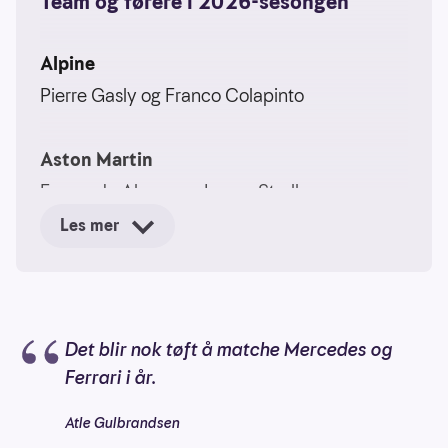
Team og førere i 2026-sesongen
Alpine
Pierre Gasly og Franco Colapinto
Aston Martin
Fernando Alonso og Lance Stroll
Les mer
Audi
Gabriel Bortoleto og Nico Hülkenberg
Det blir nok tøft å matche Mercedes og
Cadillac
Ferrari i år.
Sergio Pérez og Valtteri Bottas
Atle Gulbrandsen
Ferrari