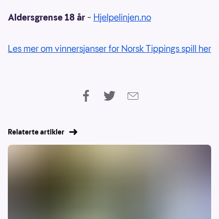
Aldersgrense 18 år
–
Hjelpelinjen.no
Les mer om vinnersjanser for Norsk Tippings spill her
Relaterte artikler