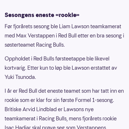
Charles Leclerc og Lewis Hamilton
Sesongens eneste «rookie»
Før fjorårets sesong ble Liam Lawson teamkamerat
Haas
med Max Verstappen i Red Bull etter en bra sesong i
Esteban Ocon og Oliver Bearman
søsterteamet Racing Bulls.
McLaren
Oppholdet i Red Bulls førsteetappe ble likevel
Lando Norris og Oscar Piastri
kortvarig. Etter kun to løp ble Lawson erstattet av
Yuki Tsunoda.
Mercedes
I år er Red Bull det eneste teamet som har tatt inn en
Andrea Kimi Antonelli og George Russell
rookie som er klar for sin første Formel 1-sesong.
Britiske Arvid Lindblad er Lawsons nye
Racing Bulls
teamkamerat i Racing Bulls, mens fjorårets rookie
Liam Lawson og Arvid Lindblad
Isac Hadjar skal prøve seg som Verstappens