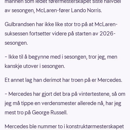
mannen som ledet førermesterskapet siste halvdel
13) Ungarn Grand Prix (24. - 26. juli)
av sesongen, McLaren-fører Lando Norris.
14) Nederland Grand Prix (21. - 23. august)
Gulbrandsen har ikke like stor tro på at McLaren-
suksessen fortsetter videre på starten av 2026-
15) Italia Grand Prix (4. - 6. september)
sesongen.
16) Spania Grand Prix (11. - 13. september)
– Ikke til å begynne med i sesongen, tror jeg, men
17) Aserbajdsjan Grand Prix (24. - 26.
kanskje utover i sesongen.
september)
Et annet lag han derimot har troen på er Mercedes.
18) Singapore Grand Prix (9. - 11. oktober)
– Mercedes har gjort det bra på vintertestene, så om
19) USA Grand Prix (23. - 25. oktober)
jeg må tippe en verdensmester allerede nå, har jeg
mest tro på George Russell.
20) Mexico City Grand Prix (30. oktober - 1.
november)
Mercedes ble nummer to i konstruktørmesterskapet