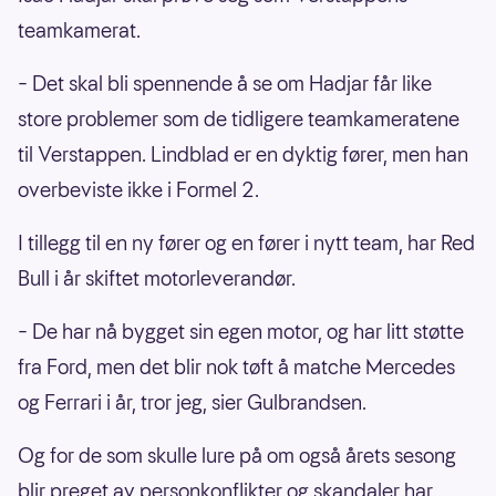
teamkamerat.
Red Bull
Isack Hadjar og Max Verstappen
– Det skal bli spennende å se om Hadjar får like
store problemer som de tidligere teamkameratene
Williams
til Verstappen. Lindblad er en dyktig fører, men han
Alex Albon og Carlos Sainz
overbeviste ikke i Formel 2.
I tillegg til en ny fører og en fører i nytt team, har Red
Bull i år skiftet motorleverandør.
– De har nå bygget sin egen motor, og har litt støtte
fra Ford, men det blir nok tøft å matche Mercedes
og Ferrari i år, tror jeg, sier Gulbrandsen.
Og for de som skulle lure på om også årets sesong
blir preget av personkonflikter og skandaler har