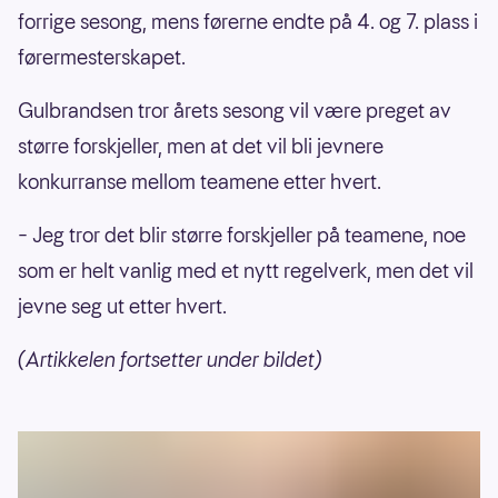
forrige sesong, mens førerne endte på 4. og 7. plass i
21) São Paulo Grand Prix (6. - 8. november)
førermesterskapet.
22) Las Vegas Grand Prix (19. - 21.
Gulbrandsen tror årets sesong vil være preget av
november)
større forskjeller, men at det vil bli jevnere
23) Qatars Grand Prix (27. - 29. november)
konkurranse mellom teamene etter hvert.
24) Abu Dhabis Grand Prix (4. -6. desember)
– Jeg tror det blir større forskjeller på teamene, noe
som er helt vanlig med et nytt regelverk, men det vil
jevne seg ut etter hvert.
(Artikkelen fortsetter under bildet)