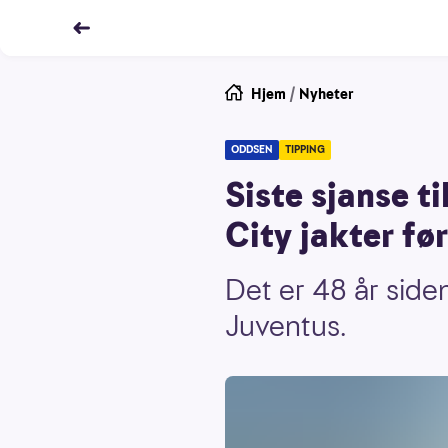
Hjem
/
Nyheter
ODDSEN
TIPPING
Siste sjanse t
City jakter fø
Det er 48 år side
Juventus.