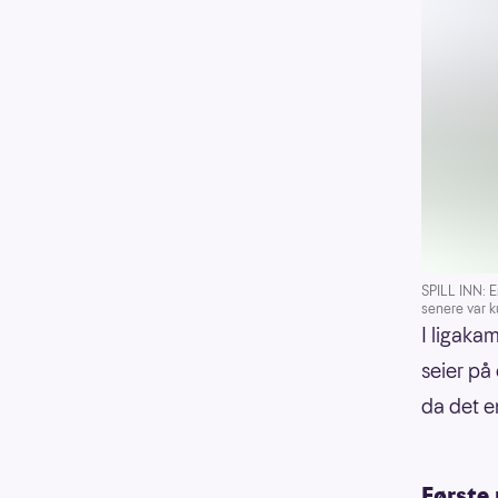
SPILL INN: E
senere var 
I ligaka
seier på
da det e
Første 