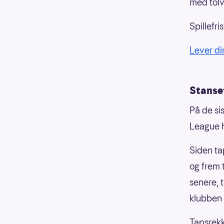
med tolv
Spillefr
Lever di
Stanse
På de si
League ha
Siden ta
og frem 
senere, 
klubben 
Tapsrekk