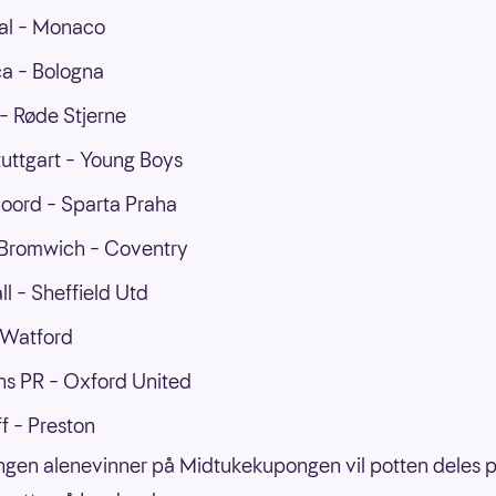
al – Monaco
ca – Bologna
– Røde Stjerne
tuttgart – Young Boys
oord – Sparta Praha
Bromwich – Coventry
ll – Sheffield Utd
– Watford
s PR – Oxford United
f – Preston
 ingen alenevinner på Midtukekupongen vil potten deles p