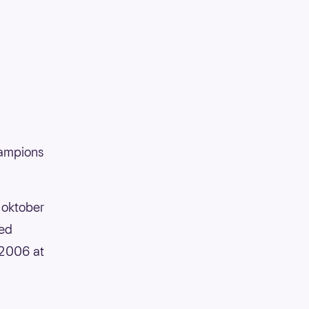
hampions
 oktober
ned
 2006 at