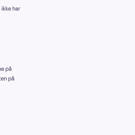
 ikke har
ne på
tten på