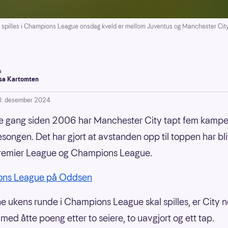
spilles i Champions League onsdag kveld er mellom Juventus og Manchester City,
a
a Kartomten
0. desember 2024
te gang siden 2006 har Manchester City tapt fem kampe
songen. Det har gjort at avstanden opp til toppen har blit
Premier League og Champions League.
ns League på Oddsen
e ukens runde i Champions League skal spilles, er City 
 med åtte poeng etter to seiere, to uavgjort og ett tap.