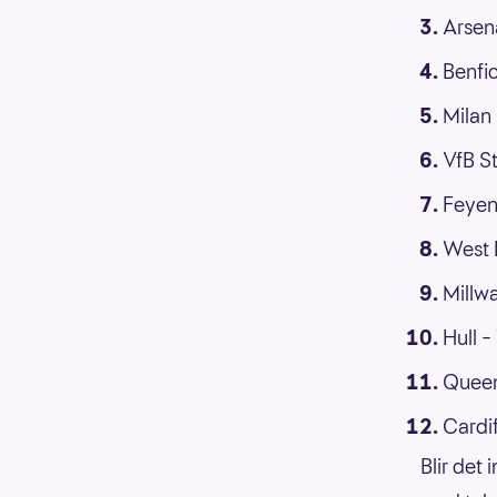
Arsen
Benfi
Milan 
VfB S
Feyen
West 
Millwa
Hull 
Queen
Cardif
Blir det