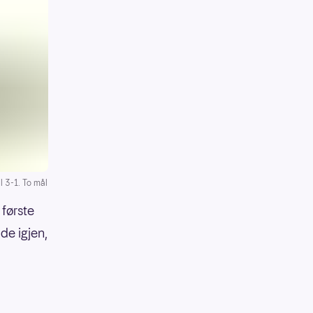
l 3-1. To mål
 første
de igjen,