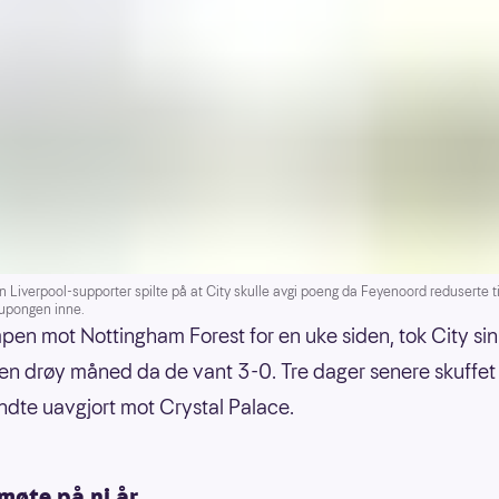
n Liverpool-supporter spilte på at City skulle avgi poeng da Feyenoord reduserte ti
kupongen inne.
mpen mot Nottingham Forest for en uke siden, tok City sin
 en drøy måned da de vant 3-0. Tre dager senere skuffet 
ndte uavgjort mot Crystal Palace.
møte på ni år