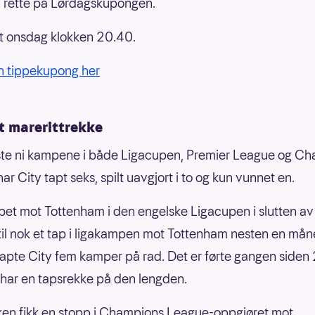
 rette på Lørdagskupongen.
ist onsdag klokken 20.40.
n tippekupong her
t marerittrekke
ste ni kampene i både Ligacupen, Premier League og C
r City tapt seks, spilt uavgjort i to og kun vunnet en.
pet mot Tottenham i den engelske Ligacupen i slutten av
til nok et tap i ligakampen mot Tottenham nesten en må
tapte City fem kamper på rad. Det er førte gangen siden
har en tapsrekke på den lengden.
en fikk en stopp i Champions League-oppgjøret mot