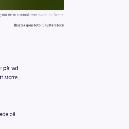
 når de to stormaktene møtes for første
Illustrasjonsfoto: Shutterstock
r på rad
t større,
nede på