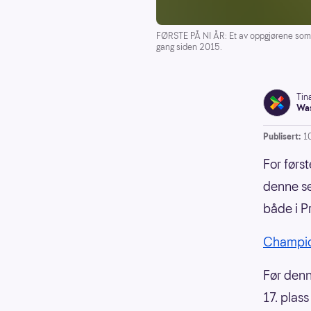
FØRSTE PÅ NI ÅR: Et av oppgjørene som 
gang siden 2015.
Tin
Was
Publisert:
1
For førs
denne se
både i 
Champio
Før denn
17. plass