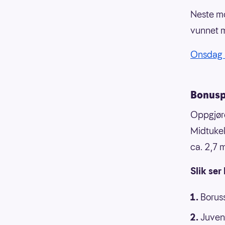
Neste mo
vunnet m
Onsdag 
Bonuspo
Oppgjør
Midtukek
ca. 2,7 
Slik ser
Borus
Juven