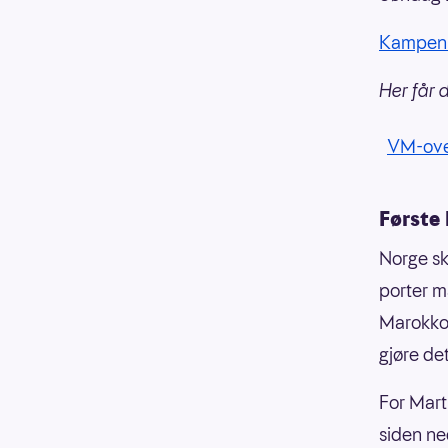
Kampen
Her får 
VM-ove
Første
Norge sk
porter m
Marokko, 
gjøre de
For Mar
siden ne