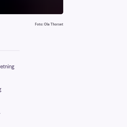
Foto: Ola Thorset
retning
g
.