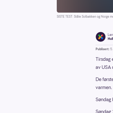
SISTE TEST: Ståle Solbakken og Norge m
Lar
Hul
Publisert:
5
Tirsdag 
av USA o
De først
varmen.
Søndag b
Søndag 2