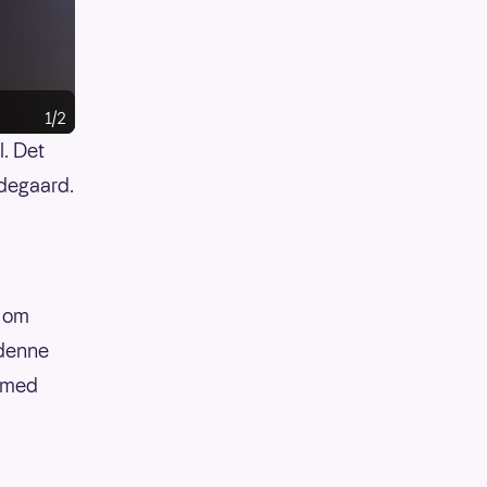
1/2
l. Det
Ødegaard.
g om
 denne
t med