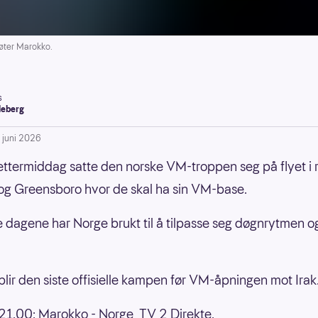
øter Marokko.
s
leberg
. juni 2026
ettermiddag satte den norske VM-troppen seg på flyet i 
g Greensboro hvor de skal ha sin VM-base.
e dagene har Norge brukt til å tilpasse seg døgnrytmen o
lir den siste offisielle kampen før VM-åpningen mot Irak
1.00: Marokko - Norge, TV 2 Direkte.