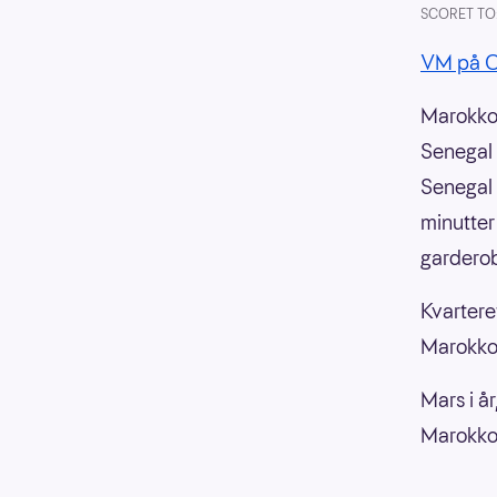
SCORET TO: 
VM på 
Marokko 
Senegal 
Senegal f
minutter
gardero
Kvarteret
Marokko 
Mars i år
Marokko 