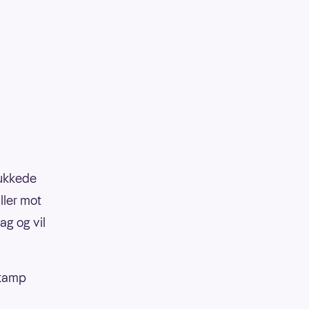
lukkede
ller mot
ag og vil
skamp