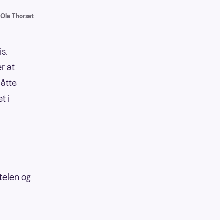
 Ola Thorset
is.
r at
 åtte
t i
ttelen og