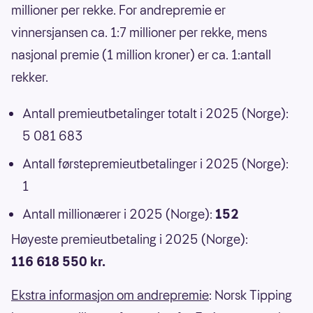
millioner per rekke. For andrepremie er
vinnersjansen ca. 1:7 millioner per rekke, mens
nasjonal premie (1 million kroner) er ca. 1:antall
rekker.
Antall premieutbetalinger totalt i 2025 (Norge):
5 081 683
Antall førstepremieutbetalinger i 2025 (Norge):
1
Antall millionærer i 2025 (Norge):
152
Høyeste premieutbetaling i 2025 (Norge):
116 618 550 kr.
Ekstra informasjon om andrepremie
: Norsk Tipping