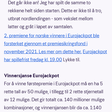
Det går ikke an! Jeg har spilt de samme to
rekkene helt siden starten. Dette er ikke til å tro,
utbrøt nordlendingen - som vekslet mellom
latter og gråt i løpet av samtalen.
2. premiene for norske vinnere i Eurojackpot ble
forsterket gjennom et premiesikringsfond i
november 2021. Les mer om dette her.
Eurojackpot
har spillefrist fredag kl. 19.00
Lykke til.
Vinnersjanse Eurojackpot
For å vinne førstepremie i Eurojackpot må en ha 5
rette tall av 50 mulige, i tillegg til 2 rette stjernetall
av 12 mulige. Det gir totalt ca. 140 millioner mulige
kombinasjoner, og vinnersjansen blir da ca. 1:140