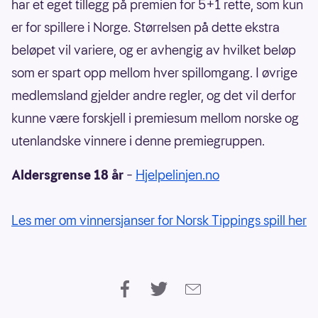
har et eget tillegg på premien for 5+1 rette, som kun
er for spillere i Norge. Størrelsen på dette ekstra
beløpet vil variere, og er avhengig av hvilket beløp
som er spart opp mellom hver spillomgang. I øvrige
medlemsland gjelder andre regler, og det vil derfor
kunne være forskjell i premiesum mellom norske og
utenlandske vinnere i denne premiegruppen.
Aldersgrense 18 år
–
Hjelpelinjen.no
Les mer om vinnersjanser for Norsk Tippings spill her