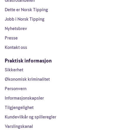
Grasrotandelen
Dette er Norsk Tipping
Jobb i Norsk Tipping
Nyhetsbrev
Presse
Kontakt oss
Praktisk informasjon
Sikkerhet
Økonomisk kriminalitet
Personvern
Informasjonskapsler
Tilgjengelighet
Kundevilkår og spilleregler
Varslingskanal