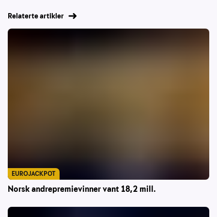
Relaterte artikler
EUROJACKPOT
Norsk andrepremievinner vant 18,2 mill.