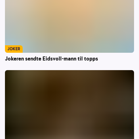
JOKER
Jokeren sendte Eidsvoll-mann til topps