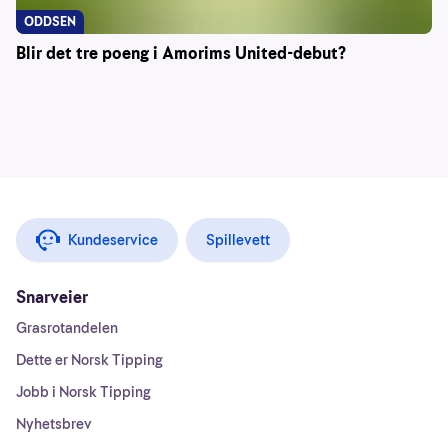
ODDSEN
Blir det tre poeng i Amorims United-debut?
Kundeservice
Spillevett
Snarveier
Grasrotandelen
Dette er Norsk Tipping
Jobb i Norsk Tipping
Nyhetsbrev