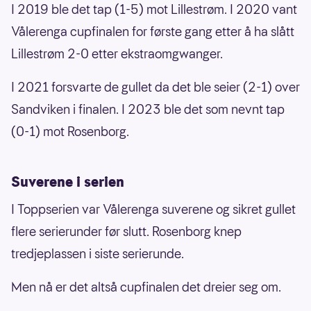
I 2019 ble det tap (1-5) mot Lillestrøm. I 2020 vant
Vålerenga cupfinalen for første gang etter å ha slått
Lillestrøm 2-0 etter ekstraomgwanger.
I 2021 forsvarte de gullet da det ble seier (2-1) over
Sandviken i finalen. I 2023 ble det som nevnt tap
(0-1) mot Rosenborg.
Suverene i serien
I Toppserien var Vålerenga suverene og sikret gullet
flere serierunder før slutt. Rosenborg knep
tredjeplassen i siste serierunde.
Men nå er det altså cupfinalen det dreier seg om.