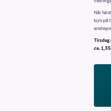
trekninge
Når førs
kurs på 
andrepr
Tirsdag 
ca. 1,35