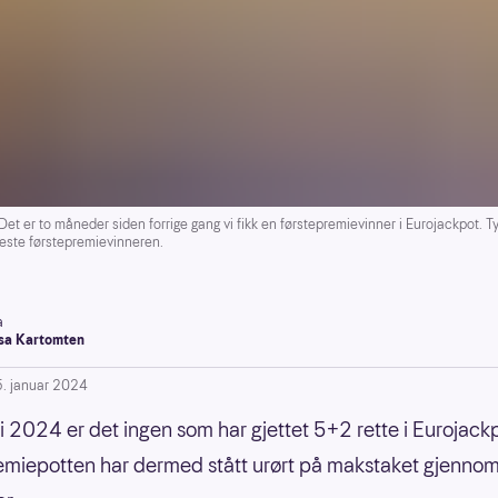
to måneder siden forrige gang vi fikk en førstepremievinner i Eurojackpot. Tys
keste førstepremievinneren.
a
a Kartomten
5. januar 2024
 i 2024 er det ingen som har gjettet 5+2 rette i Eurojack
emiepotten har dermed stått urørt på makstaket gjennom