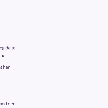
og delte
nne.
at han
 med den