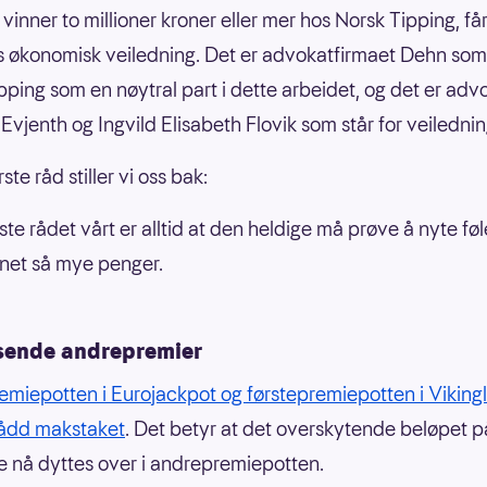
vinner to millioner kroner eller mer hos Norsk Tipping, får
s økonomisk veiledning. Det er advokatfirmaet Dehn som 
pping som en nøytral part i dette arbeidet, og det er ad
 Evjenth og Ingvild Elisabeth Flovik som står for veiledni
ste råd stiller vi oss bak:
ste rådet vårt er alltid at den heldige må prøve å nyte fø
net så mye penger.
sende andrepremier
emiepotten i Eurojackpot og førstepremiepotten i Vikingl
ådd makstaket
. Det betyr at det overskytende beløpet 
ne nå dyttes over i andrepremiepotten.