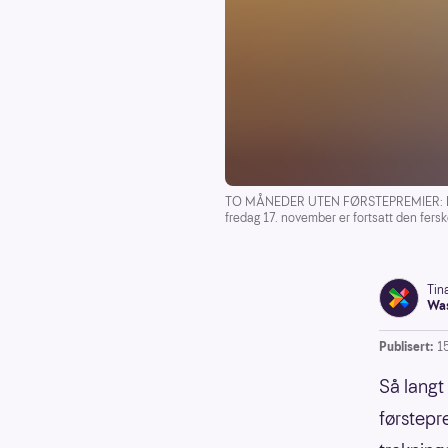
TO MÅNEDER UTEN FØRSTEPREMIER: Det er 
fredag 17. november er fortsatt den fers
Tin
Was
Publisert:
1
Så langt
førstepr