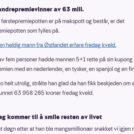
andrepremievinner av 63 mill.
 førstepremiepotten er på makspott og består, er det
miepotten som fylles på.
 en heldig mann fra Østlandet erfare fredag kveld.
v fem personer hadde mannen 5+1 rette på sin kupong 
mien med en nederlender, en tysker, en spanjol og en fi
jo helt utrolig, strålte han glad da han fikk beskjeden om 
unnet 63 958 285 kroner fredag kveld.
jeg kommer til å smile resten av livet
t døgn etter at han ble mangemillionær snakket vi igjen