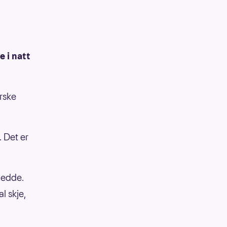
e i natt
rske
. Det er
kjedde.
al skje,