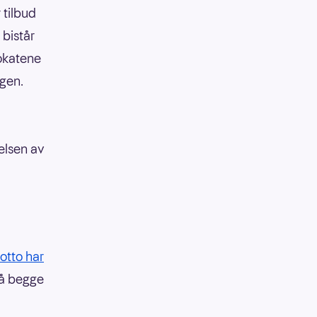
 tilbud
bistår
vokatene
ngen.
lelsen av
otto har
på begge