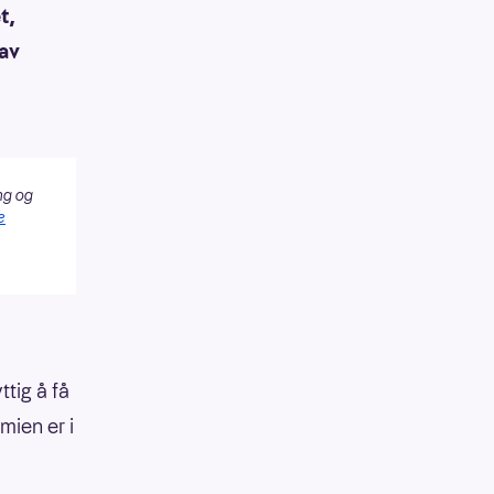
t,
 av
ng og
e
ttig å få
mien er i