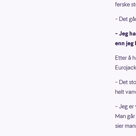
ferske s
– Det gå
– Jeg ha
enn jeg 
Etter å 
Eurojack
– Det st
helt vanv
– Jeg er 
Man går j
sier man