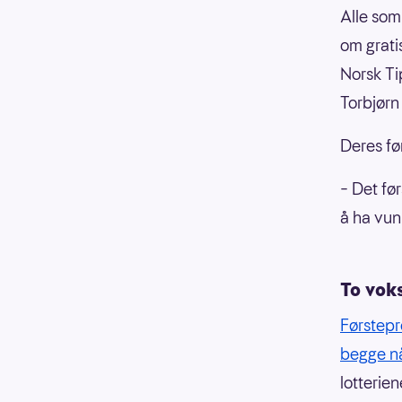
Alle som 
om grati
Norsk Ti
Torbjørn
Deres før
– Det før
å ha vun
To vok
Førstepr
begge n
lotterie