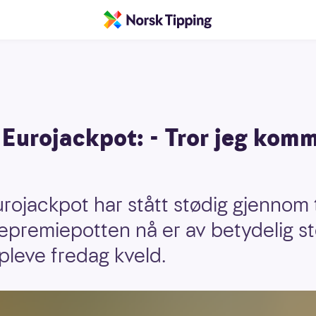
i Eurojackpot: - Tror jeg komm
urojackpot har stått stødig gjennom 
epremiepotten nå er av betydelig st
leve fredag kveld.