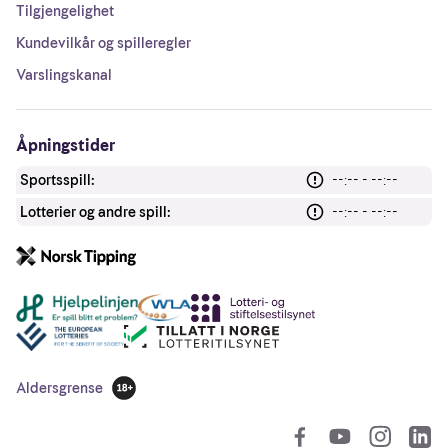
Tilgjengelighet
Kundevilkår og spilleregler
Varslingskanal
Åpningstider
Sportsspill:
--:-- - --:--
Lotterier og andre spill:
--:-- - --:--
Andre lenker
Aldersgrense
18 år