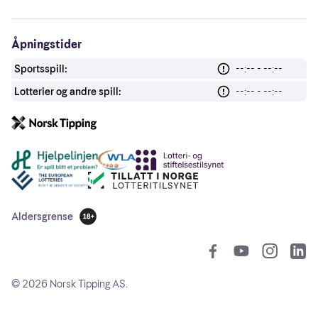
Åpningstider
Sportsspill:
--:-- - --:--
Lotterier og andre spill:
--:-- - --:--
Andre lenker
Aldersgrense
18 år
So
©
2026
Norsk Tipping AS.