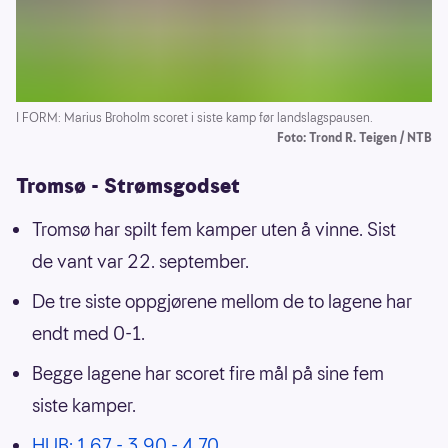
I FORM: Marius Broholm scoret i siste kamp før landslagspausen.
Foto: Trond R. Teigen / NTB
Tromsø - Strømsgodset
Tromsø har spilt fem kamper uten å vinne. Sist
de vant var 22. september.
De tre siste oppgjørene mellom de to lagene har
endt med 0-1.
Begge lagene har scoret fire mål på sine fem
siste kamper.
HUB: 1.67 - 3.90 - 4.70