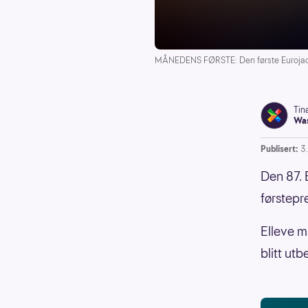
MÅNEDENS FØRSTE: Den første Eurojackpot
Tin
Was
Publisert:
3
Den 87. 
førstepr
Elleve m
blitt utb