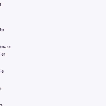
1
te
nia er
ler
le
n
s.