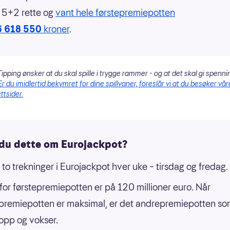
e 5+2 rette og
vant hele førstepremiepotten
6 618 550
kroner
.
ipping ønsker at du skal spille i trygge rammer - og at det skal gi spenni
Er du imidlertid bekymret for dine spillvaner, foreslår vi at du besøker vår
ttsider.
 du dette om Eurojackpot?
 to trekninger i Eurojackpot hver uke – tirsdag og fredag.
for førstepremiepotten er på 120 millioner euro. Når
epremiepotten er maksimal, er det andrepremiepotten s
 opp og vokser.