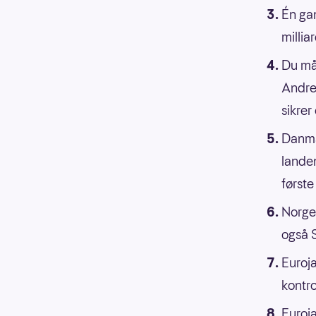
Én gan
millia
Du må 
Andre
sikrer
Danmar
landen
første
Norge 
også S
Euroja
kontro
Euroja