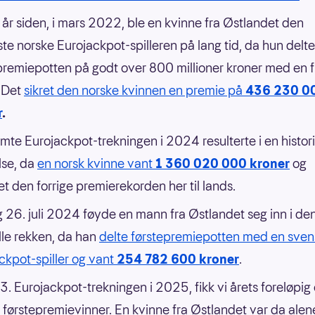
e år siden, i mars 2022, ble en kvinne fra Østlandet den
ste norske Eurojackpot-spilleren på lang tid, da hun delte
premiepotten på godt over 800 millioner kroner med en f
. Det
sikret den norske kvinnen en premie på
436 230 0
r
.
mte Eurojackpot-trekningen i 2024 resulterte i en histor
se, da
en norsk kvinne vant
1 360 020 000
kroner
og
t den forrige premierekorden her til lands.
 26. juli 2024 føyde en mann fra Østlandet seg inn i de
lle rekken, da han
delte førstepremiepotten med en sven
ckpot-spiller og vant
254 782 600 kroner
.
13. Eurojackpot-trekningen i 2025, fikk vi årets foreløpig
 førstepremievinner. En kvinne fra Østlandet var da ale