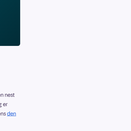
en nest
g er
ens
den