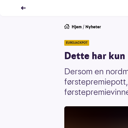
Hjem
/
Nyheter
EUROJACKPOT
Dette har kun 
Dersom en nordman
førstepremiepott,
førstepremievinne