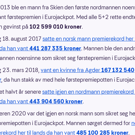
2013 ble en mann fra Skien den første nordmannen noen
nt førstepremien i Eurojackpot. Med alle 5+2 rette endt
 gevinst på
102 599 010 kroner
.
 18. august 2017
satte en norsk mann premierekord her t
 da han vant
441 287 335 kroner
. Mannen ble den and
nnen noensinne som sikret seg førstepremien i Eurojack
g 23. mars 2018,
vant en kvinne fra Agder
167 132 540
r
, da hun stakk av med hele førstepremiepotten i Eurojac
 et halvt år senere
satte igjen en nordmann premierekord h
 da han vant
443 904 560 kroner
.
en 2020 var det igjen en norsk mann som sikret seg he
premiepotten i Eurojackpot. Mannen sørget dermed for
n
rekord her til lands da han vant
485 100 285 kroner
.