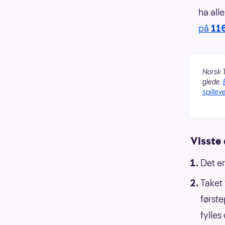
ha all
på
11
Norsk T
glede.
spilleve
Visste
Det er
Taket 
først
fylles