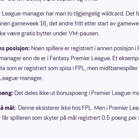
r League-manager har man to tilgjengelig wildcard. Det 
nnen gameweek 16, det andre fritt etter start av gamewe
ikke være gratis bytter under VM-pausen.
ns posisjon:
Noen spillere er registrert i annen posisjon i
anager enn de er i Fantasy Premier League. Et eksempe
ta som er registrert som spiss i FPL, men midtbanespiller 
 League-manager.
oeng:
Det deles ikke ut bonuspoeng i Premier League-m
å mål:
Denne eksisterer ikke hos FPL. Men i Premier Le
får spilleren som skyter på mål registrert 0.5 poeng per