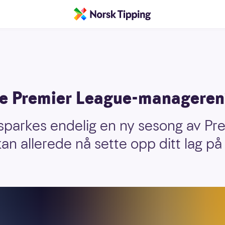
te Premier League-manageren
sparkes endelig en ny sesong av Pr
kan allerede nå sette opp ditt lag p