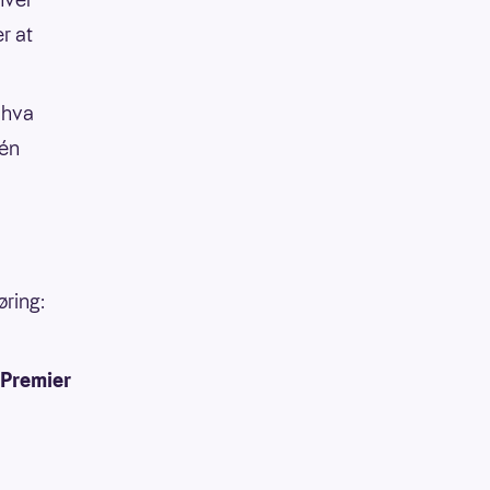
r at
d hva
 én
øring:
 Premier