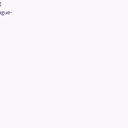
g
eague-