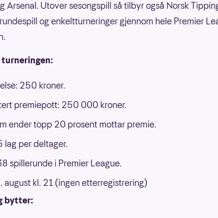
g Arsenal. Utover sesongspill så tilbyr også Norsk Tippin
rundespill og enkeltturneringer gjennom hele Premier L
n.
 turneringen:
else: 250 kroner.
ert premiepott: 250 000 kroner.
m ender topp 20 prosent mottar premie.
 lag per deltager.
38 spillerunde i Premier League.
5. august kl. 21 (ingen etterregistrering)
 bytter: