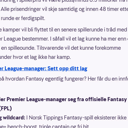
 Alle prisendringer vil skje samtidig og innen 48 timer ette
 runde er ferdigspilt.
 kamper vil bli flyttet til en senere spillerunde i tråd me
r League bestemmer. I såfall vil et lag kunne ha mer enn
 en spilleounde. Tilsvarende vil det kunne forekomme
runder hvor et lag ikke har kamp.
r League-manager: Sett opp ditt lag
på hvordan Fantasy egentlig fungerer? Her får du en innf
ller Premier League-manager seg fra offisielle Fantasy
(FPL)
g wildcard:
I Norsk Tippings Fantasy-spill eksisterer ikke
e» bench-boost, triple captain og fri hit.