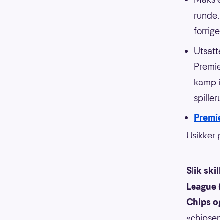
runde.
forrige
Utsatte
Premie
kamp i
spille
Premie
Usikker 
Slik ski
League 
Chips o
«chipsen