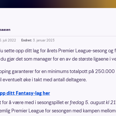
saasen
5. juli 2022
Endret:
3. januar 2023
u sette opp ditt lag for årets Premier League-sesong og f
du gjør det som manager for en av de største ligaene i v
pping garanterer for en minimums totalpott på 250.000 
l eventuelt øke i takt med antall deltagere.
pp ditt Fantasy-lag her
st for å være med i sesongspillet er
fredag 5. august kl 2
nemlig Premier League for sesongen med kampen mellom