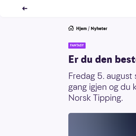
Hjem
/
Nyheter
FANTASY
Er du den bes
Fredag 5. august 
gang igjen og du 
Norsk Tipping.