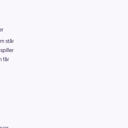
er
om står
spiller
n får
hver