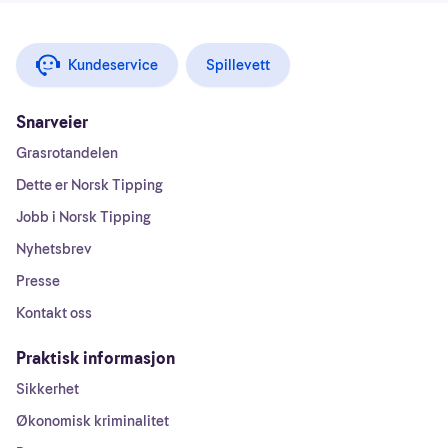
Kundeservice
Spillevett
Snarveier
Grasrotandelen
Dette er Norsk Tipping
Jobb i Norsk Tipping
Nyhetsbrev
Presse
Kontakt oss
Praktisk informasjon
Sikkerhet
Økonomisk kriminalitet