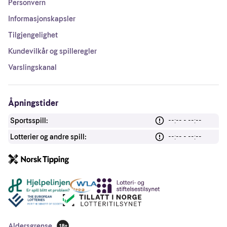
Personvern
Informasjonskapsler
Tilgjengelighet
Kundevilkår og spilleregler
Varslingskanal
Åpningstider
Sportsspill:
--:-- - --:--
Lotterier og andre spill:
--:-- - --:--
Andre lenker
Aldersgrense