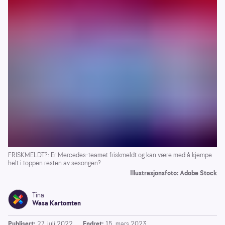
FRISKMELDT?: Er Mercedes-teamet friskmeldt og kan være med å kjempe
helt i toppen resten av sesongen?
Illustrasjonsfoto: Adobe Stock
Tina
Wasa Kartomten
Publisert:
27. juli 2022
Endret:
15. mars 2023