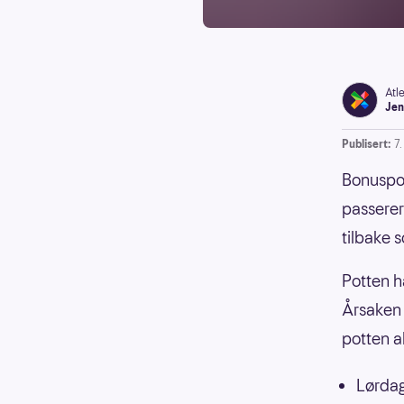
Atl
Jen
Publisert:
7
Bonuspot
passerer 
tilbake 
Potten ha
Årsaken 
potten a
Lørda