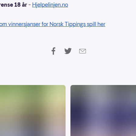
rense 18 år
–
Hjelpelinjen.no
om vinnersjanser for Norsk Tippings spill her