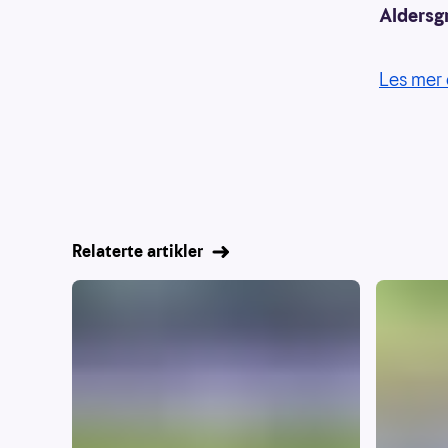
Aldersg
Les mer 
Relaterte artikler