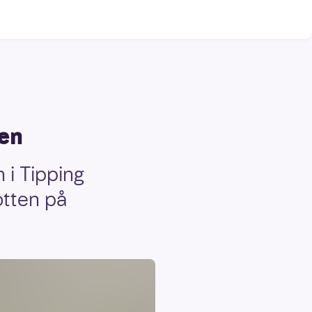
gen
 i Tipping
potten på