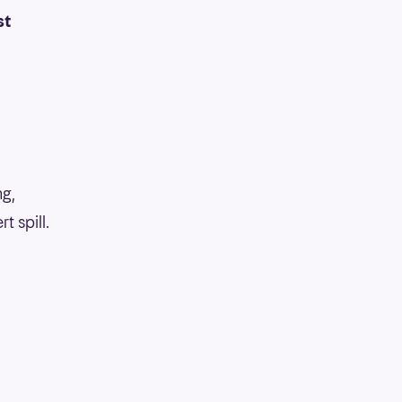
st
ng,
 spill.