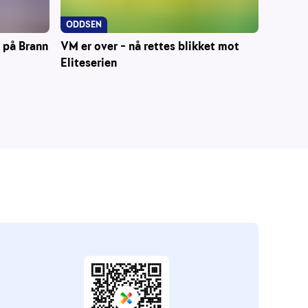
ODDSEN
r på Brann
VM er over – nå rettes blikket mot
Eliteserien