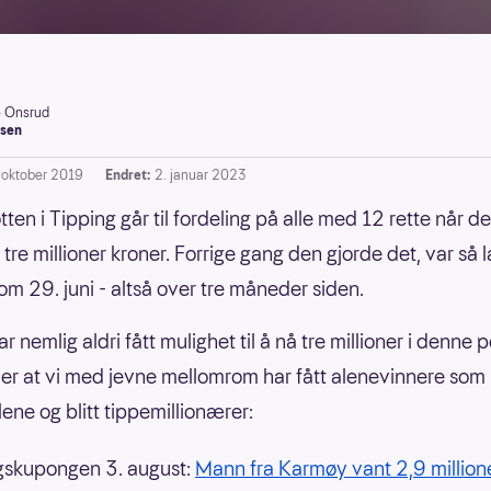
e Onsrud
sen
. oktober 2019
Endret:
2. januar 2023
ten i Tipping går til fordeling på alle med 12 rette når d
tre millioner kroner. Forrige gang den gjorde det, var så 
som 29. juni - altså over tre måneder siden.
r nemlig aldri fått mulighet til å nå tre millioner i denne 
er at vi med jevne mellomrom har fått alenevinnere som 
lene og blitt tippemillionærer:
gskupongen 3. august:
Mann fra Karmøy vant 2,9 million