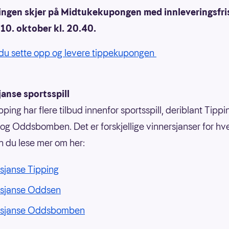
ingen skjer på Midtukekupongen med innleveringsfri
10. oktober kl. 20.40.
du sette opp og levere tippekupongen
anse sportsspill
ping har flere tilbud innenfor sportsspill, deriblant Tippi
g Oddsbomben. Det er forskjellige vinnersjanser for hvert
n du lese mer om her:
sjanse Tipping
rsjanse Oddsen
rsjanse Oddsbomben