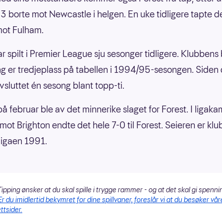
3 borte mot Newcastle i helgen. En uke tidligere tapte 
mot Fulham.
ar spilt i Premier League sju sesonger tidligere. Klubbens
ng er tredjeplass på tabellen i 1994/95-sesongen. Siden 
vsluttet én sesong blant topp-ti.
på februar ble av det minnerike slaget for Forest. I ligak
ot Brighton endte det hele 7-0 til Forest. Seieren er kl
 ligaen 1991.
ipping ønsker at du skal spille i trygge rammer - og at det skal gi spenni
Er du imidlertid bekymret for dine spillvaner, foreslår vi at du besøker vår
ttsider.