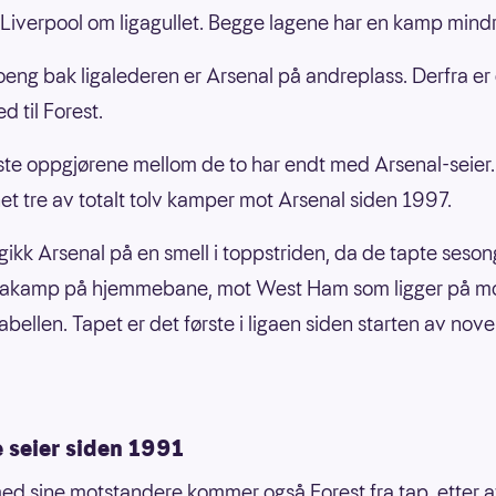
 Liverpool om ligagullet. Begge lagene har en kamp mindre
oeng bak ligalederen er Arsenal på andreplass. Derfra er
d til Forest.
iste oppgjørene mellom de to har endt med Arsenal-seier.
et tre av totalt tolv kamper mot Arsenal siden 1997.
 gikk Arsenal på en smell i toppstriden, da de tapte seso
igakamp på hjemmebane, mot West Ham som ligger på mo
tabellen. Tapet er det første i ligaen siden starten av nov
 seier siden 1991
 med sine motstandere kommer også Forest fra tap, etter a