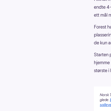
endte 4-
ett mål 
Forest h
plasseri
de kun a
Starten 
hjemme m
største i
Norsk T
glede.
spilleve