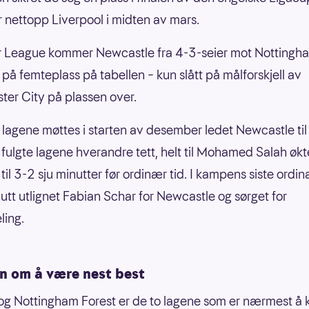
 nettopp Liverpool i midten av mars.
r League kommer Newcastle fra 4-3-seier mot Nottingh
 på femteplass på tabellen – kun slått på målforskjell av
er City på plassen over.
 lagene møttes i starten av desember ledet Newcastle til
 fulgte lagene hverandre tett, helt til Mohamed Salah økt
til 3-2 sju minutter før ordinær tid. I kampens siste ordi
nutt utlignet Fabian Schar for Newcastle og sørget for
ling.
 om å være nest best
og Nottingham Forest er de to lagene som er nærmest å