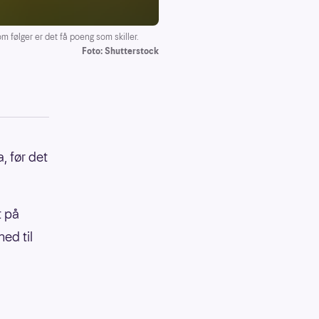
følger er det få poeng som skiller.
Foto: Shutterstock
, før det
t på
ed til