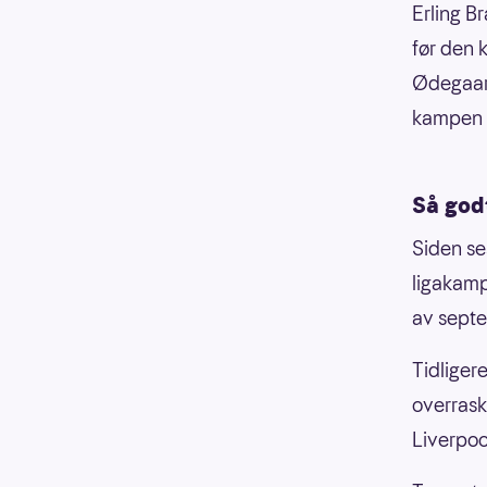
Erling B
før den
Ødegaard 
kampen o
Så god
Siden se
ligakamp
av sept
Tidliger
overrask
Liverpool