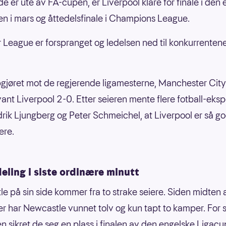
de er ute av FA-cupen, er Liverpool klare for finale i den
n i mars og åttedelsfinale i Champions League.
r League er forspranget og ledelsen ned til konkurrenten
pgjøret mot de regjerende ligamesterne, Manchester City 
vant Liverpool 2-0. Etter seieren mente flere fotball-eksp
rik Ljungberg og Peter Schmeichel, at Liverpool er så g
ere.
ling i siste ordinære minutt
e på sin side kommer fra to strake seiere. Siden midten 
 har Newcastle vunnet tolv og kun tapt to kamper. For s
en sikret de seg en plass i finalen av den engelske Ligacu