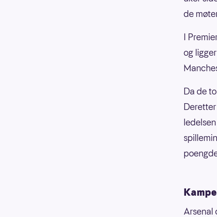
de møter
I Premie
og ligger
Manchest
Da de to
Deretter
ledelsen 
spillemi
poengde
Kampen
Arsenal 