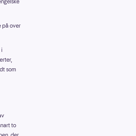
 engelske
e på over
i
erter,
odt som
av
nart to
pen, der