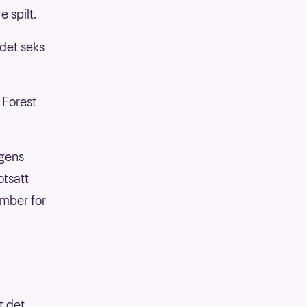
 spilt.
 det seks
 Forest
ngens
tsatt
ember for
t det