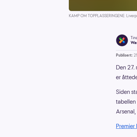
KAMP OM TOPPLASSERINGENE: Liverpool har
Tin
Was
Publisert:
2
Den 27. 
er åttede
Siden st
tabellen
Arsenal,
Premier