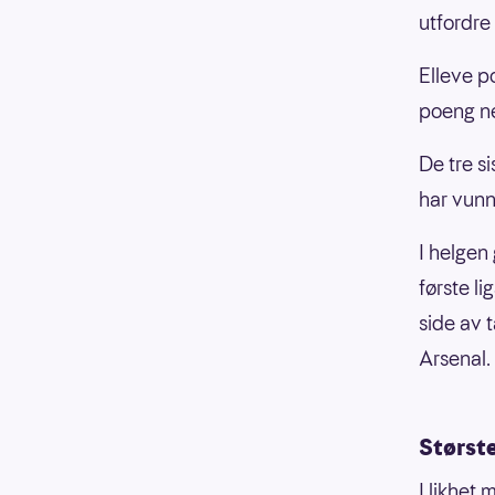
utfordre
Elleve p
poeng ne
De tre s
har vunn
I helgen
første l
side av 
Arsenal.
Største
I likhet