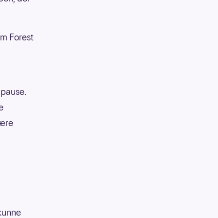
am Forest
 pause.
e
nære
 kunne