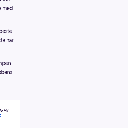
de med
 beste
da har
ampen
ubbens
ng og
e