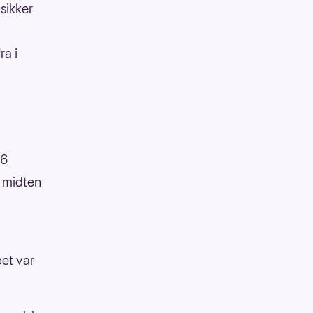
sikker
ra i
26
 midten
et var