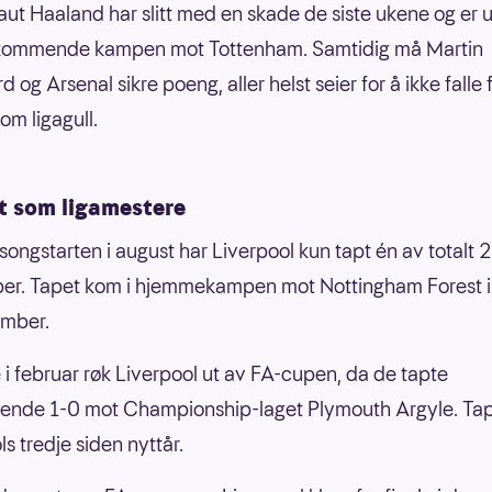
raut Haaland har slitt med en skade de siste ukene og er u
 kommende kampen mot Tottenham. Samtidig må Martin
og Arsenal sikre poeng, aller helst seier for å ikke falle f
m ligagull.
t som ligamestere
songstarten i august har Liverpool kun tapt én av totalt 
er. Tapet kom i hjemmekampen mot Nottingham Forest i
ember.
e i februar røk Liverpool ut av FA-cupen, da de tapte
ende 1-0 mot Championship-laget Plymouth Argyle. Tap
s tredje siden nyttår.