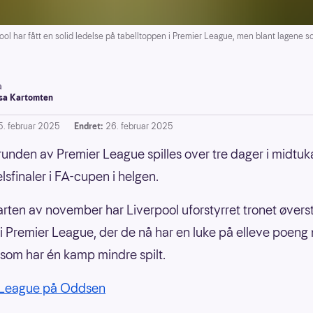
 fått en solid ledelse på tabelltoppen i Premier League, men blant lagene som 
a
a Kartomten
5. februar 2025
Endret:
26. februar 2025
runden av Premier League spilles over tre dager i midtuka
lsfinaler i FA-cupen i helgen.
arten av november har Liverpool uforstyrret tronet øvers
 i Premier League, der de nå har en luke på elleve poeng n
 som har én kamp mindre spilt.
 League på Oddsen