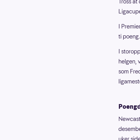
Tross at 
Ligacupe
I Premie
ti poeng.
I storop
helgen, 
som Fred
ligamest
Poengde
Newcastl
desember
uker sid