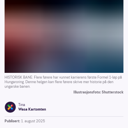
HISTORISK BANE: Flere førere har vunnet karrierens første Formel 1-løp på
Hungaroring. Denne helgen kan flere førere skrive mer historie på den
ungarske banen.
Illustrasjonsfoto: Shutterstock
Tina
Wasa Kartomten
Publisert:
1. august 2025