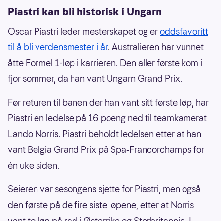
Piastri kan bli historisk i Ungarn
Oscar Piastri leder mesterskapet og er
oddsfavoritt
til å bli verdensmester i år
. Australieren har vunnet
åtte Formel 1-løp i karrieren. Den aller første kom i
fjor sommer, da han vant Ungarn Grand Prix.
Før returen til banen der han vant sitt første løp, har
Piastri en ledelse på 16 poeng ned til teamkamerat
Lando Norris. Piastri beholdt ledelsen etter at han
vant Belgia Grand Prix på Spa‑Francorchamps for
én uke siden.
Seieren var sesongens sjette for Piastri, men også
den første på de fire siste løpene, etter at Norris
vant to løp på rad i Østerrike og Storbritannia. I