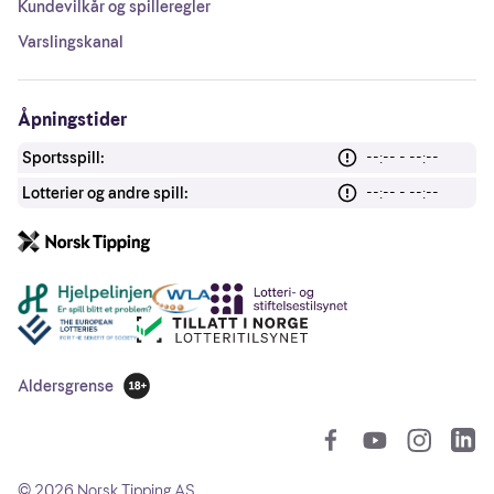
Kundevilkår og spilleregler
Varslingskanal
Åpningstider
Sportsspill:
--:-- - --:--
Lotterier og andre spill:
--:-- - --:--
Andre lenker
Aldersgrense
18 år
So
©
2026
Norsk Tipping AS.