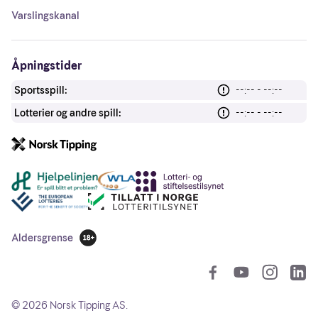
Varslingskanal
Åpningstider
Sportsspill:
--:-- - --:--
Lotterier og andre spill:
--:-- - --:--
Andre lenker
Aldersgrense
18 år
So
©
2026
Norsk Tipping AS.