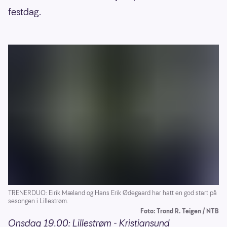
festdag.
TRENERDUO: Eirik Mæland og Hans Erik Ødegaard har hatt en god start på
sesongen i Lillestrøm.
Foto: Trond R. Teigen / NTB
Onsdag 19.00: Lillestrøm - Kristiansund