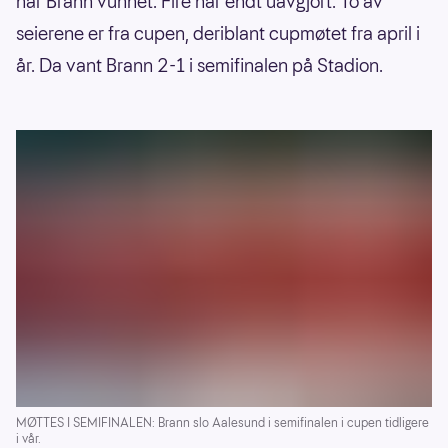
har Brann vunnet. Fire har endt uavgjort. To av
seierene er fra cupen, deriblant cupmøtet fra april i
år. Da vant Brann 2-1 i semifinalen på Stadion.
MØTTES I SEMIFINALEN: Brann slo Aalesund i semifinalen i cupen tidligere
i vår.