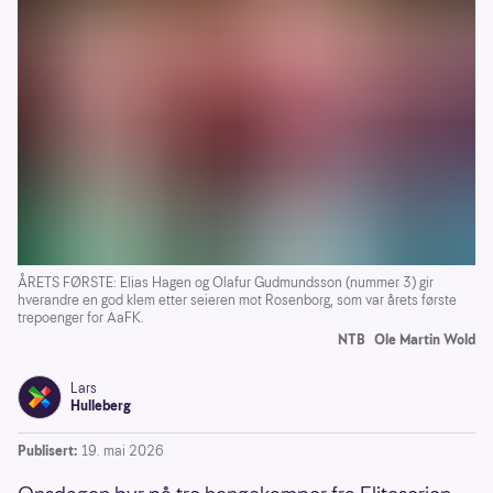
ÅRETS FØRSTE: Elias Hagen og Olafur Gudmundsson (nummer 3) gir
hverandre en god klem etter seieren mot Rosenborg, som var årets første
trepoenger for AaFK.
NTB
Ole Martin Wold
Lars
Hulleberg
Publisert:
19. mai 2026