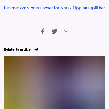
Les mer om vinnersjanser for Norsk Tippings spill her
Relaterte artikler