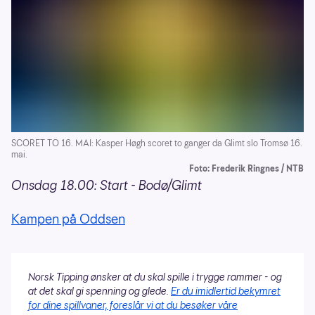
SCORET TO 16. MAI: Kasper Høgh scoret to ganger da Glimt slo Tromsø 16.
mai.
Foto: Frederik Ringnes / NTB
Onsdag 18.00: Start - Bodø/Glimt
Kampen på Oddsen
Norsk Tipping ønsker at du skal spille i trygge rammer - og
at det skal gi spenning og glede.
Er du imidlertid bekymret
for dine spillvaner, foreslår vi at du besøker våre