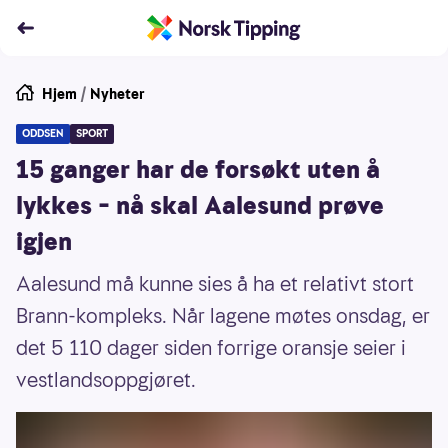
Hjem
/
Nyheter
ODDSEN
SPORT
15 ganger har de forsøkt uten å
lykkes – nå skal Aalesund prøve
igjen
Aalesund må kunne sies å ha et relativt stort
Brann-kompleks. Når lagene møtes onsdag, er
det 5 110 dager siden forrige oransje seier i
vestlandsoppgjøret.