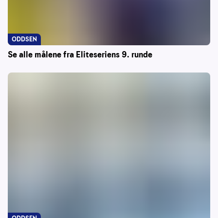
ODDSEN
Se alle målene fra Eliteseriens 9. runde