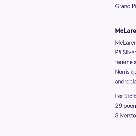
Grand Pr
McLare
McLaren 
På Silve
førerne 
Norris kj
andrepla
Før Stor
29 poeng
Silverst