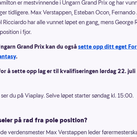
milton er mestvinnende i Ungarn Grand Prix og har vunn
ger tidligere. Max Verstappen, Esteban Ocon, Fernando
l Ricciardo har alle vunnet løpet en gang, mens George R
osition i fjor.
ngarn Grand Prix kan du også
sette opp ditt eget For
Fantasy
.
for å sette opp lag er til kvalifiseringen lørdag 22. juli 
 ser du på Viaplay. Selve løpet starter søndag kl. 15:00.
seier på rad fra pole position?
nde verdensmester Max Verstappen leder førermestersk