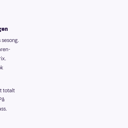
gen
s sesong.
aren-
ix.
ok
 totalt
På
ass.