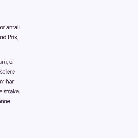
or antall
and Prix,
rn, er
 seiere
om har
e strake
denne