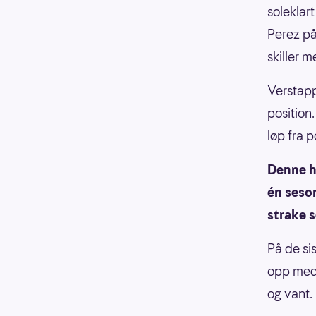
soleklar
Perez på
skiller m
Verstapp
positio
løp fra p
Denne he
én seso
strake s
På de sis
opp med 
og vant.