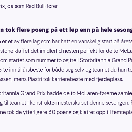
ix, da som Red Bull-fører.
n tok flere poeng på ett løp enn på hele seson
er et av flere lag som har hatt en vanskelig start på året
rstone klaffet det imidlertid nesten perfekt for de to McL
som startet som nummer to og tre i Storbritannia Grand Pr
ørte inn til årsbeste for både seg selv og teamet da han t
ssen, mens Piastri tok karrierebeste med fjerdeplass.
britannia Grand Prix hadde de to McLaren-førerne samlet
 til teamet i konstruktørmesterskapet denne sesongen. 
one tok de ytterligere 30 poeng og klatret opp til femtepl