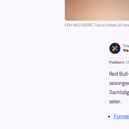
FEM MED SEIERE: Fem av feltets 20 fører
Tin
Was
Publisert:
18
Red Bull
sesongen
Samtidig
seier.
Forme