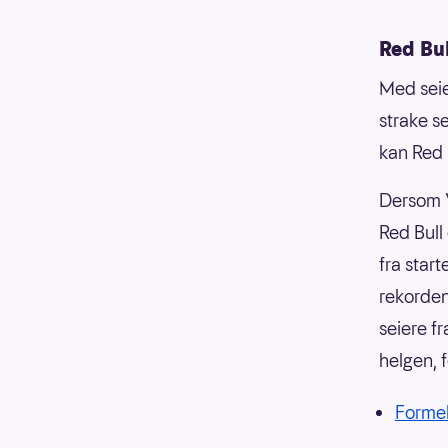
Red Bul
Med seie
strake se
kan Red B
Dersom V
Red Bull
fra star
rekorden
seiere f
helgen, 
Forme