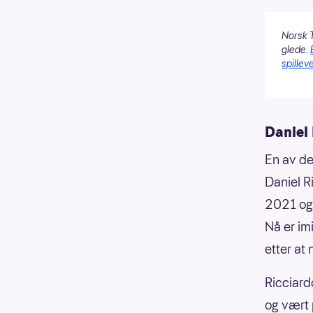
Norsk T
glede.
spilleve
Daniel 
En av de
Daniel Ri
2021 og 
Nå er im
etter at
Ricciard
og vært 