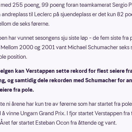
t med 255 poeng, 99 poeng foran teamkamerat Sergio P
 andreplass til Leclerc på sjuendeplass er det kun 82 p
ellom de seks førerne.
en har vunnet sesongens sju siste løp – de fem siste fra 
n. Mellom 2000 og 2001 vant Michael Schumacher seks 
ole position.
lgen kan Verstappen sette rekord for flest seiere fr
ng, og samtidig dele rekorden med Schumacher for an
eiere fra pole.
te ni årene har kun tre av førerne som har startet fra pol
å vinne Ungarn Grand Prix. I fjor startet Verstappen fra
 Året før startet Esteban Ocon fra åttende og vant.