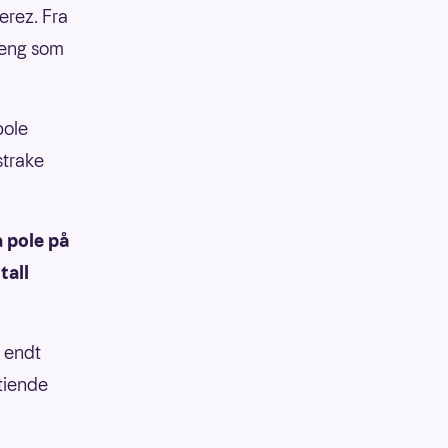
erez. Fra
oeng som
pole
strake
a pole på
tall
e endt
 tiende