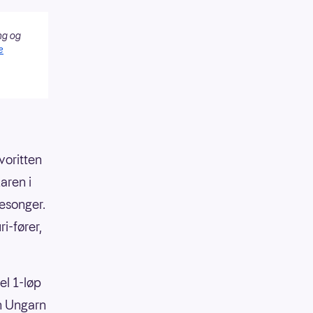
ng og
e
voritten
Laren i
esonger.
i-fører,
el 1-løp
an Ungarn