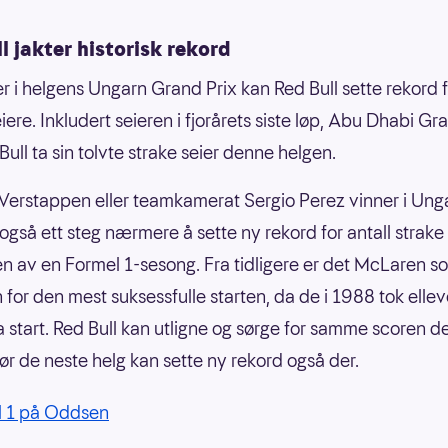
l jakter historisk rekord
r i helgens Ungarn Grand Prix kan Red Bull sette rekord f
iere. Inkludert seieren i fjorårets siste løp, Abu Dhabi Gr
ull ta sin tolvte strake seier denne helgen.
erstappen eller teamkamerat Sergio Perez vinner i Unga
 også ett steg nærmere å sette ny rekord for antall strake
ten av en Formel 1-sesong. Fra tidligere er det McLaren s
 for den mest suksessfulle starten, da de i 1988 tok ellev
ra start. Red Bull kan utligne og sørge for samme scoren 
før de neste helg kan sette ny rekord også der.
l 1 på Oddsen