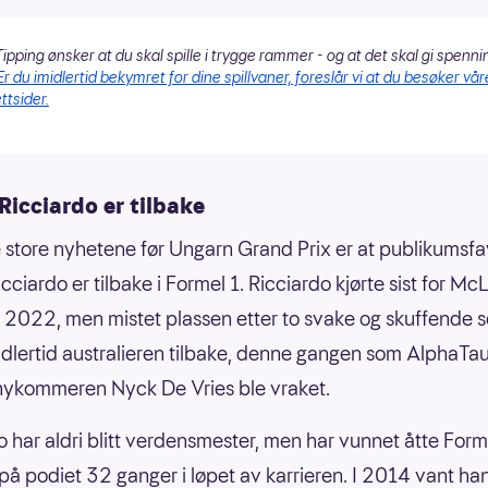
ipping ønsker at du skal spille i trygge rammer - og at det skal gi spenni
Er du imidlertid bekymret for dine spillvaner, foreslår vi at du besøker vår
ttsider.
Ricciardo er tilbake
 store nyhetene før Ungarn Grand Prix er at publikumsfa
cciardo er tilbake i Formel 1. Ricciardo kjørte sist for Mc
2022, men mistet plassen etter to svake og skuffende s
idlertid australieren tilbake, denne gangen som AlphaTaur
 nykommeren Nyck De Vries ble vraket.
o har aldri blitt verdensmester, men har vunnet åtte Form
på podiet 32 ganger i løpet av karrieren. I 2014 vant h