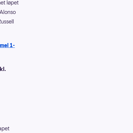
et løpet
 Alonso
ussell
mel 1-
kl.
apet