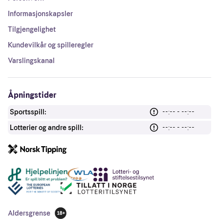
Informasjonskapsler
Tilgjengelighet
Kundevilkår og spilleregler
Varslingskanal
Åpningstider
Sportsspill:
--:-- - --:--
Lotterier og andre spill:
--:-- - --:--
Andre lenker
Aldersgrense
18 år