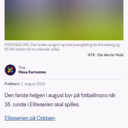
POENGDELING: Det endte uavgjort og med poengdeling da Rosenborg og
KFUM møttes for to måneder siden.
NTB
Ole Martin Wold
Tina
Wasa Kartomten
Publisert:
1. august 2025
Den første helgen i august byr på fotballmoro når
16. runde i Eliteserien skal spilles.
Eliteserien på Oddsen