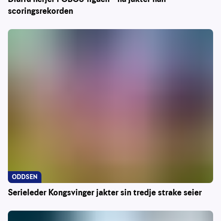
scoringsrekorden
ODDSEN
Serieleder Kongsvinger jakter sin tredje strake seier