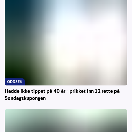
ODDSEN
Hadde ikke tippet på 40 år - prikket inn 12 rette på
Søndagskupongen