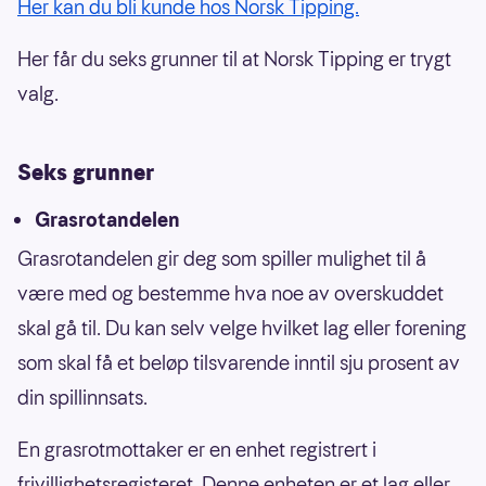
Her kan du bli kunde hos Norsk Tipping.
Her får du seks grunner til at Norsk Tipping er trygt
valg.
Seks grunner
Grasrotandelen
Grasrotandelen gir deg som spiller mulighet til å
være med og bestemme hva noe av overskuddet
skal gå til. Du kan selv velge hvilket lag eller forening
som skal få et beløp tilsvarende inntil sju prosent av
din spillinnsats.
En grasrotmottaker er en enhet registrert i
frivillighetsregisteret. Denne enheten er et lag eller