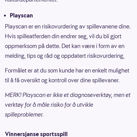
Playscan
Playscan er en risikovurdering av spillevanene dine.
Hvis spilleatferden din endrer seg, vil du bli gjort
oppmerksom på dette. Det kan være i form av en
melding, tips og råd og oppdatert risikovurdering,
Formålet er at du som kunde har en enkelt mulighet
til å få oversikt og kontroll over dine spillevaner.
MERK! Playscan er ikke et diagnoseverktøy, men et
verktøy for å måle risiko for å utvikle
spilleproblemer.
Vinnersjanse sportsspill