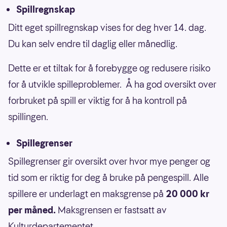
Spillregnskap
Ditt eget spillregnskap vises for deg hver 14. dag.
Du kan selv endre til daglig eller månedlig.
Dette er et tiltak for å forebygge og redusere risiko
for å utvikle spilleproblemer. Å ha god oversikt over
forbruket på spill er viktig for å ha kontroll på
spillingen.
Spillegrenser
Spillegrenser gir oversikt over hvor mye penger og
tid som er riktig for deg å bruke på pengespill. Alle
spillere er underlagt en maksgrense på
20 000 kr
per måned.
Maksgrensen er fastsatt av
Kulturdepartementet.