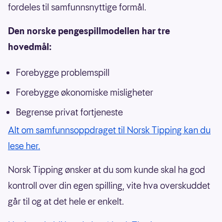
fordeles til samfunnsnyttige formål.
Den norske pengespillmodellen har tre
hovedmål:
Forebygge problemspill
Forebygge økonomiske misligheter
Begrense privat fortjeneste
Alt om samfunnsoppdraget til Norsk Tipping kan du
lese her.
Norsk Tipping ønsker at du som kunde skal ha god
kontroll over din egen spilling, vite hva overskuddet
går til og at det hele er enkelt.