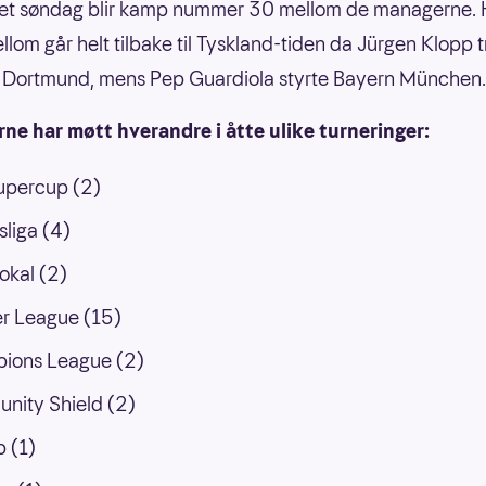
et søndag blir kamp nummer 30 mellom de managerne. H
llom går helt tilbake til Tyskland-tiden da Jürgen Klopp 
 Dortmund, mens Pep Guardiola styrte Bayern München.
e har møtt hverandre i åtte ulike turneringer:
upercup (2)
liga (4)
okal (2)
r League (15)
ions League (2)
nity Shield (2)
 (1)