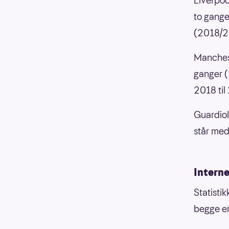
Liverpo
to gang
(2018/2
Manchest
ganger (
2018 ti
Guardiol
står med
Intern
Statistik
begge er