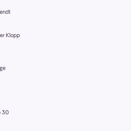
 endt
 er Klopp
gge
e 30