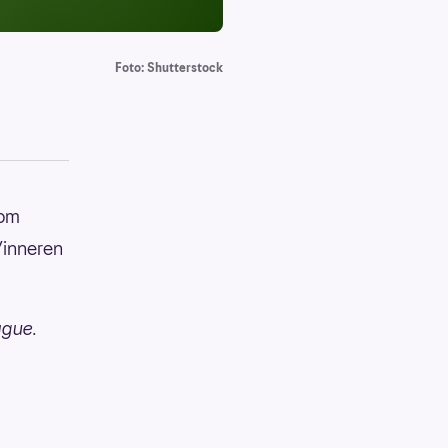
Foto: Shutterstock
lom
Vinneren
ague.