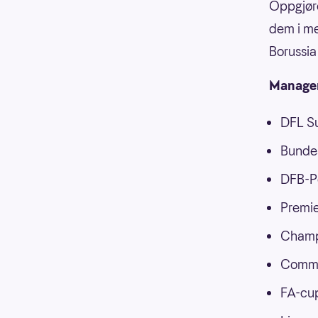
Oppgjør
dem i me
Borussia
Managern
DFL S
Bundes
DFB-P
Premie
Champ
Commu
FA-cup