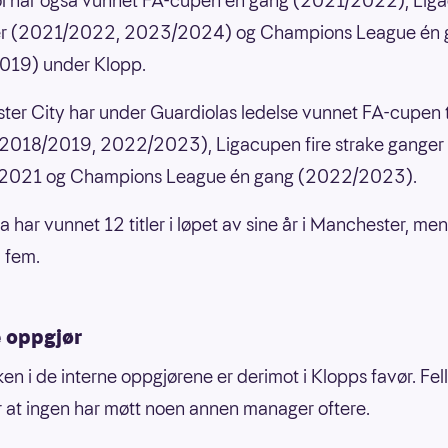
ol har også vunnet FA-cupen én gang (2021/2022), Lig
er (2021/2022, 2023/2024) og Champions League én 
019) under Klopp.
er City har under Guardiolas ledelse vunnet FA-cupen 
2018/2019, 2022/2023), Ligacupen fire strake ganger 
l 2021 og Champions League én gang (2022/2023).
a har vunnet 12 titler i løpet av sine år i Manchester, me
 fem.
e oppgjør
ken i de interne oppgjørene er derimot i Klopps favør. Fel
 at ingen har møtt noen annen manager oftere.