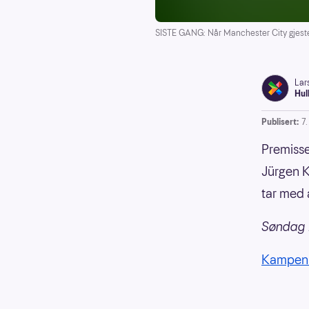
SISTE GANG: Når Manchester City gjester
Lar
Hul
Publisert:
7
Premisse
Jürgen K
tar med a
Søndag 1
Kampen