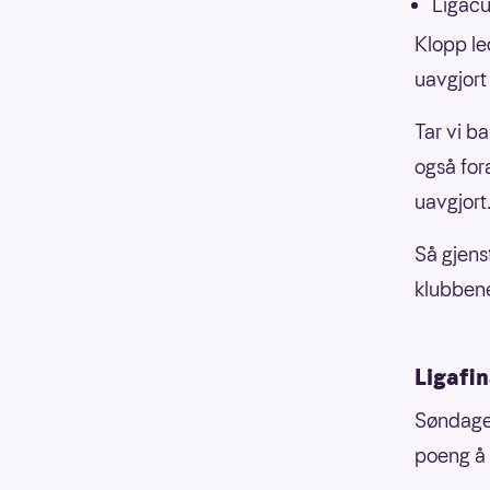
Ligacu
Klopp le
uavgjort
Tar vi b
også for
uavgjort
Så gjens
klubbene
Ligafin
Søndagens
poeng å 