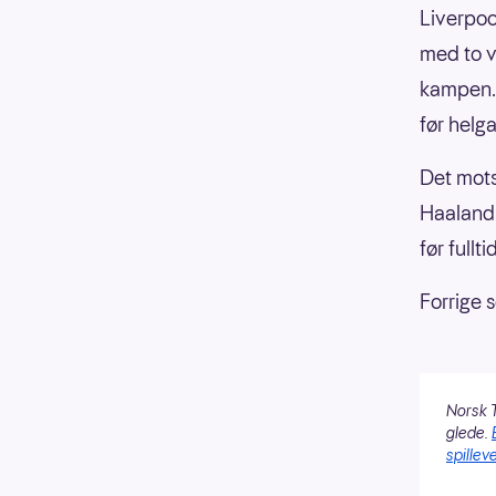
Liverpool
med to v
kampen. 
før helg
Det mots
Haaland 
før fulltid
Forrige 
Norsk T
glede.
spilleve