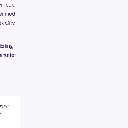
il lede
 er med
ak City
Erling
minutter
ng og
e