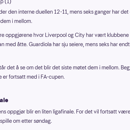
p (1)
der den interne duellen 12-11, mens seks ganger har det
 dem i mellom.
are oppgjørene hvor Liverpool og City har vært klubbene
an med åtte. Guardiola har sju seiere, mens seks har endt
.
tår det å se om det blir det siste møtet dem i mellom. Be
 er fortsatt med i FA-cupen.
ale
 oppgjør blir en liten ligafinale. For det vil fortsatt vær
spille om etter søndag.