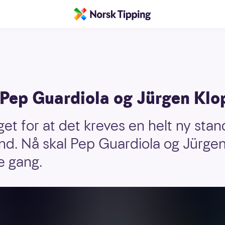
r Pep Guardiola og Jürgen Klo
t for at det kreves en helt ny stand
and. Nå skal Pep Guardiola og Jürg
e gang.