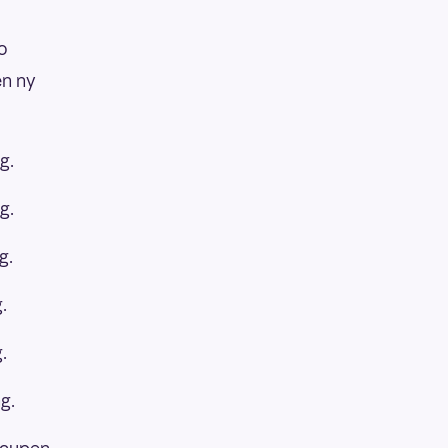
o
en ny
g.
g.
g.
.
.
g.