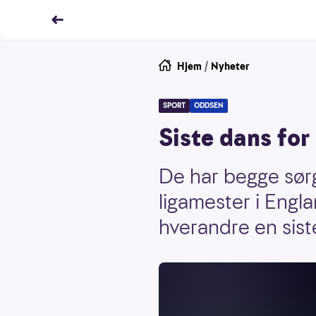
Hjem
/
Nyheter
SPORT
ODDSEN
Siste dans fo
De har begge sørge
ligamester i Engl
hverandre en sist