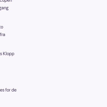
acupen
gang
to
fra
ns Klopp
les for de