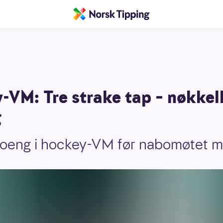
y-VM: Tre strake tap – nøkk
g
poeng i hockey-VM før nabomøtet 