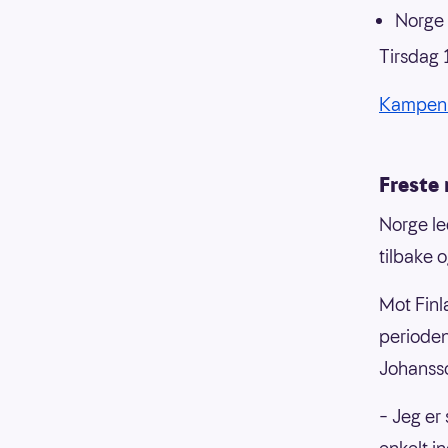
Norge 
Tirsdag 
Kampen
Freste 
Norge le
tilbake 
Mot Finl
perioden
Johansso
– Jeg er