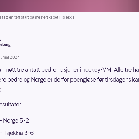
fått en tøff start på mesterskapet i Tsjekkia.
s
leberg
4. mai 2024
r møtt tre antatt bedre nasjoner i hockey-VM. Alle tre har
re bedre og Norge er derfor poengløse før tirsdagens k
.
esultater:
 - Norge 5-2
- Tsjekkia 3-6