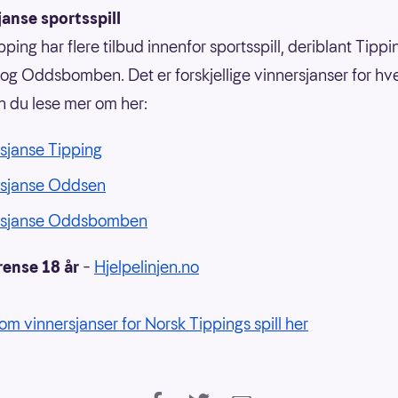
anse sportsspill
ping har flere tilbud innenfor sportsspill, deriblant Tippi
g Oddsbomben. Det er forskjellige vinnersjanser for hvert
n du lese mer om her:
sjanse Tipping
rsjanse Oddsen
rsjanse Oddsbomben
rense 18 år
–
Hjelpelinjen.no
om vinnersjanser for Norsk Tippings spill her