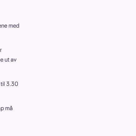
kene med
r
e ut av
 til 3.30
ap må