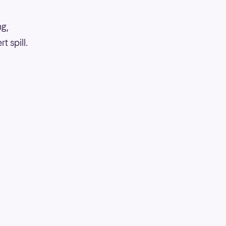
ng,
 spill.