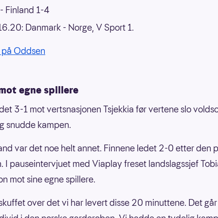
- Finland 1-4
16.20: Danmark - Norge, V Sport 1.
 på Oddsen
mot egne spillere
det 3-1 mot vertsnasjonen Tsjekkia før vertene slo volds
og snudde kampen.
and var det noe helt annet. Finnene ledet 2-0 etter den 
. I pauseintervjuet med Viaplay freset landslagssjef Tob
n mot sine egne spillere.
 skuffet over det vi har levert disse 20 minuttene. Det går