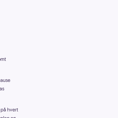
omt
pause
ias
 på hvert