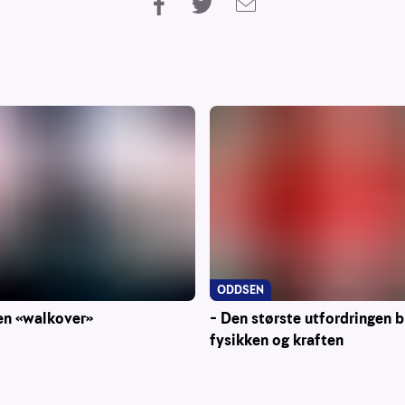
ODDSEN
– Den største utfordringen b
en «walkover»
fysikken og kraften