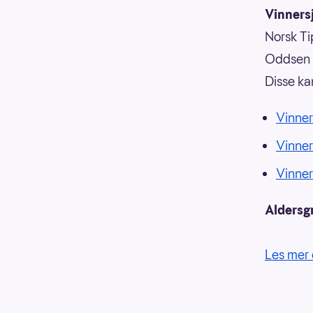
Vinnersj
Norsk Tip
Oddsen o
Disse ka
Vinner
Vinne
Vinne
Aldersg
Les mer 