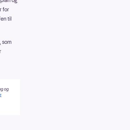
pplan og
 for
n til
o, som
r
ng og
e