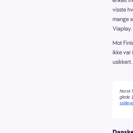
enkelt i
visste h
mange so
Viaplay.
Mot Finl
ikke var
usikkert.
Norsk T
glede.
spilleve
Danske