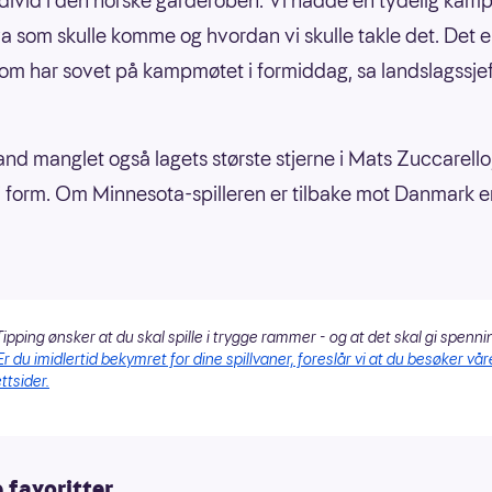
ndivid i den norske garderoben. Vi hadde en tydelig kam
va som skulle komme og hvordan vi skulle takle det. Det er
m har sovet på kampmøtet i formiddag, sa landslagssjefe
and manglet også lagets største stjerne i Mats Zuccarell
 i form. Om Minnesota-spilleren er tilbake mot Danmark e
ipping ønsker at du skal spille i trygge rammer - og at det skal gi spenni
Er du imidlertid bekymret for dine spillvaner, foreslår vi at du besøker vår
ttsider.
 favoritter