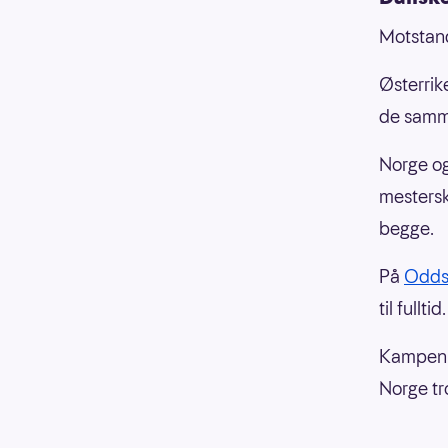
Motstand
Østerrik
de samm
Norge og
mestersk
begge.
På
Odds
til fulltid
Kampen e
Norge tro