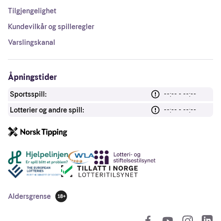
Tilgjengelighet
Kundevilkår og spilleregler
Varslingskanal
Åpningstider
Sportsspill:
--:-- - --:--
Lotterier og andre spill:
--:-- - --:--
Andre lenker
Aldersgrense
18 år