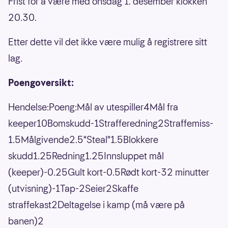
Frist for å være med onsdag 1. desember klokken
20.30.
Etter dette vil det ikke være mulig å registrere sitt
lag.
Poengoversikt:
Hendelse:Poeng:Mål av utespiller4Mål fra
keeper10Bomskudd-1Strafferedning2Straffemiss-
1.5Målgivende2.5"Steal"1.5Blokkere
skudd1.25Redning1.25Innsluppet mål
(keeper)-0.25Gult kort-0.5Rødt kort-32 minutter
(utvisning)-1Tap-2Seier2Skaffe
straffekast2Deltagelse i kamp (må være på
banen)2