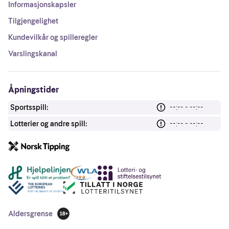
Informasjonskapsler
Tilgjengelighet
Kundevilkår og spilleregler
Varslingskanal
Åpningstider
Sportsspill:
--:-- - --:--
Lotterier og andre spill:
--:-- - --:--
Andre lenker
Aldersgrense
18 år