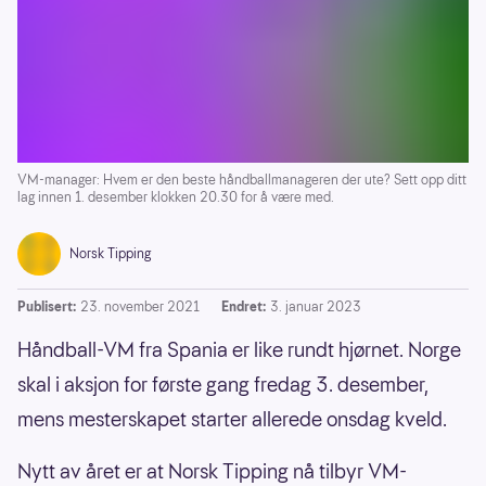
VM-manager: Hvem er den beste håndballmanageren der ute? Sett opp ditt
lag innen 1. desember klokken 20.30 for å være med.
Norsk Tipping
Publisert:
23. november 2021
Endret:
3. januar 2023
Håndball-VM fra Spania er like rundt hjørnet. Norge
skal i aksjon for første gang fredag 3. desember,
mens mesterskapet starter allerede onsdag kveld.
Nytt av året er at Norsk Tipping nå tilbyr VM-