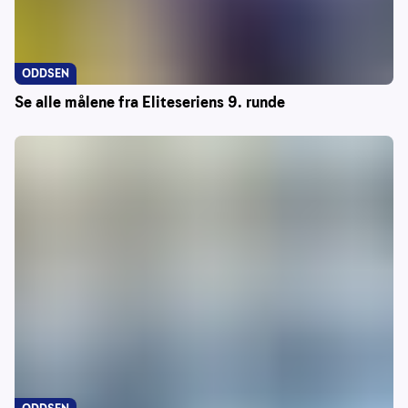
ODDSEN
Se alle målene fra Eliteseriens 9. runde