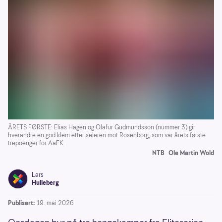
ÅRETS FØRSTE: Elias Hagen og Olafur Gudmundsson (nummer 3) gir
hverandre en god klem etter seieren mot Rosenborg, som var årets første
trepoenger for AaFK.
NTB
Ole Martin Wold
Lars
Hulleberg
Publisert:
19. mai 2026