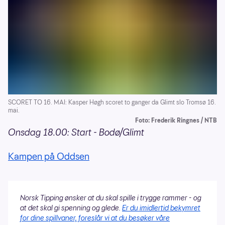
SCORET TO 16. MAI: Kasper Høgh scoret to ganger da Glimt slo Tromsø 16.
mai.
Foto: Frederik Ringnes / NTB
Onsdag 18.00: Start - Bodø/Glimt
Kampen på Oddsen
Norsk Tipping ønsker at du skal spille i trygge rammer - og
at det skal gi spenning og glede.
Er du imidlertid bekymret
for dine spillvaner, foreslår vi at du besøker våre