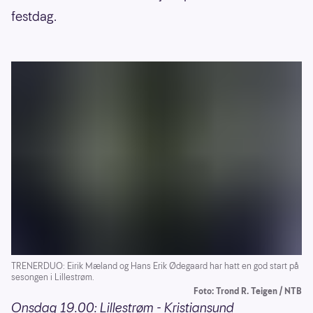
festdag.
TRENERDUO: Eirik Mæland og Hans Erik Ødegaard har hatt en god start på
sesongen i Lillestrøm.
Foto: Trond R. Teigen / NTB
Onsdag 19.00: Lillestrøm - Kristiansund