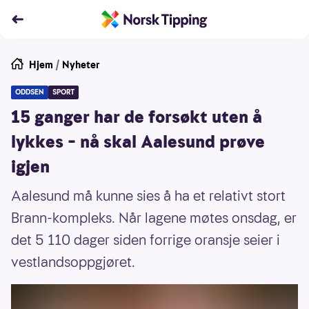
Hjem
/
Nyheter
ODDSEN
SPORT
15 ganger har de forsøkt uten å
lykkes – nå skal Aalesund prøve
igjen
Aalesund må kunne sies å ha et relativt stort
Brann-kompleks. Når lagene møtes onsdag, er
det 5 110 dager siden forrige oransje seier i
vestlandsoppgjøret.