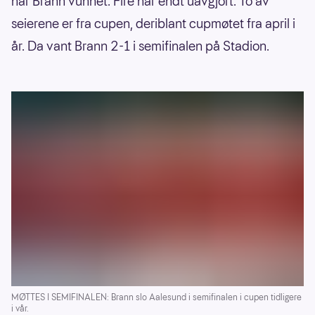
har Brann vunnet. Fire har endt uavgjort. To av
seierene er fra cupen, deriblant cupmøtet fra april i
år. Da vant Brann 2-1 i semifinalen på Stadion.
MØTTES I SEMIFINALEN: Brann slo Aalesund i semifinalen i cupen tidligere
i vår.