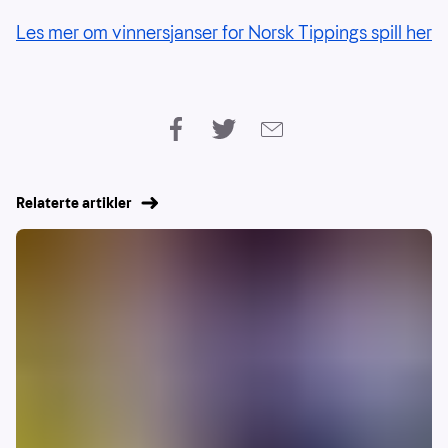
Les mer om vinnersjanser for Norsk Tippings spill her
Relaterte artikler